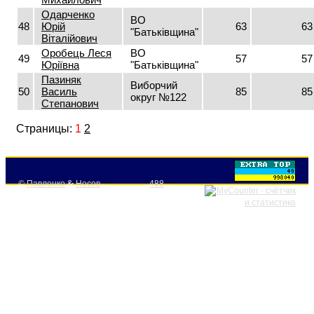
Одарченко
ВО
48
Юрій
63
63
"Батьківщина"
Віталійович
Оробець Леся
ВО
49
57
57
Юріївна
"Батьківщина"
Пазиняк
Виборчий
50
Василь
85
85
округ №122
Степанович
Страницы:
1
2
©
Павленко
&
Носов
488