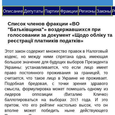
Описание
Депутаты
Партии
Фракции
Регионы
Законы
Р
Список членов фракции «ВО
"Батьківщина"» воздержавшихся при
голосовании за документ «Щодо обліку та
реєстрації платників податків»
Этот закон содержит множество правок в Налоговый
кодекс, но между ними спрятана одна, имеющая
большое значение для будущих выборов Президента
Украины: устанавливается, что если лицо имеет
право постоянного проживания за границей, то
считается, что такое лицо в Украине не проживает.
Подобная бредовая, с точки зрения здравого
смысла, формулировка может помешать одному из
лидеров оппозиции (Виталию Кличко)
баллотироваться на выборах 2015 года. И это
притом, что его рейтинг настолько высок, что он
вполне может победить ныне действующего