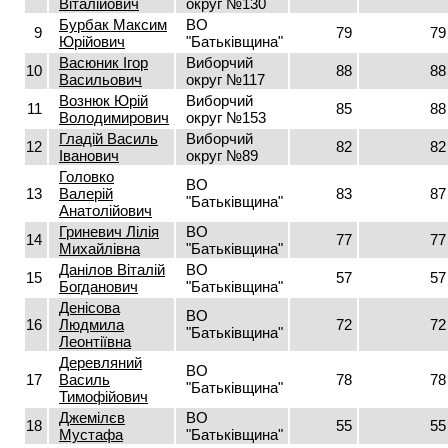
Віталійович
округ №130
Бурбак Максим
ВО
9
79
79
Юрійович
"Батьківщина"
Васюник Ігор
Виборчий
10
88
88
Васильович
округ №117
Вознюк Юрій
Виборчий
11
85
88
Володимирович
округ №153
Гладій Василь
Виборчий
12
82
82
Іванович
округ №89
Головко
ВО
13
Валерій
83
87
"Батьківщина"
Анатолійович
Гриневич Лілія
ВО
14
77
77
Михайлівна
"Батьківщина"
Данілов Віталій
ВО
15
57
57
Богданович
"Батьківщина"
Денісова
ВО
16
Людмила
72
72
"Батьківщина"
Леонтіївна
Деревляний
ВО
17
Василь
78
78
"Батьківщина"
Тимофійович
Джемілєв
ВО
18
55
55
Мустафа
"Батьківщина"