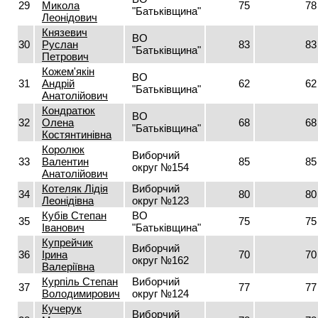
29
Микола
75
78
"Батьківщина"
Леонідович
Князевич
ВО
30
Руслан
83
83
"Батьківщина"
Петрович
Кожем'якін
ВО
31
Андрій
62
62
"Батьківщина"
Анатолійович
Кондратюк
ВО
32
Олена
68
68
"Батьківщина"
Костянтинівна
Королюк
Виборчий
33
Валентин
85
85
округ №154
Анатолійович
Котеляк Лідія
Виборчий
34
80
80
Леонідівна
округ №123
Кубів Степан
ВО
35
75
75
Іванович
"Батьківщина"
Купрейчик
Виборчий
36
Ірина
70
70
округ №162
Валеріївна
Курпіль Степан
Виборчий
37
77
77
Володимирович
округ №124
Кучерук
Виборчий