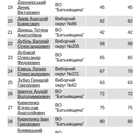
Дзензерський
ВО
19
Денис
45
45
"Батьківщина"
Вікторович
Дирів Анатолій
Виборчий
20
82
82
Борисович
округ №86
Донець Тетяна
ВО
21
42
42
Анатоліївна
"Батьківщина"
Дубіль Валерій
Виборчий
22
58
58
Олександрович
округ №205
Дубовой
ВО
23
Олександр
65
65
"Батьківщина"
Федорович
Ємець Леонід
Виборчий
24
67
70
Олександрович
округ №221
Зубко Геннадій
Виборчий
25
63
63
Григорович
округ №62
Іванчук Андрій
ВО
26
72
72
Володимирович
"Батьківщина"
Кириленко
ВО
27
В'ячеслав
75
75
"Батьківщина"
Анатолійович
Кириленко Іван
ВО
28
80
80
Григорович
"Батьківщина"
Княжицький
ВО