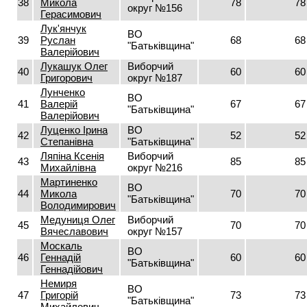
38
Микола
78
78
округ №156
Герасимович
Лук'янчук
ВО
39
Руслан
68
68
"Батьківщина"
Валерійович
Лукашук Олег
Виборчий
40
60
60
Григорович
округ №187
Лунченко
ВО
41
Валерій
67
67
"Батьківщина"
Валерійович
Луценко Ірина
ВО
42
52
52
Степанівна
"Батьківщина"
Ляпіна Ксенія
Виборчий
43
85
85
Михайлівна
округ №216
Мартиненко
ВО
44
Микола
70
70
"Батьківщина"
Володимирович
Медуниця Олег
Виборчий
45
70
70
Вячеславович
округ №157
Москаль
ВО
46
Геннадій
60
60
"Батьківщина"
Геннадійович
Немиря
ВО
47
Григорій
73
73
"Батьківщина"
Михайлович