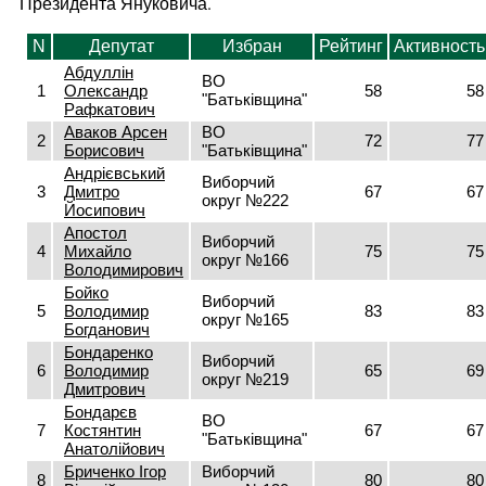
Президента Януковича.
N
Депутат
Избран
Рейтинг
Активность
Абдуллін
ВО
1
Олександр
58
58
"Батьківщина"
Рафкатович
Аваков Арсен
ВО
2
72
77
Борисович
"Батьківщина"
Андрієвський
Виборчий
3
Дмитро
67
67
округ №222
Йосипович
Апостол
Виборчий
4
Михайло
75
75
округ №166
Володимирович
Бойко
Виборчий
5
Володимир
83
83
округ №165
Богданович
Бондаренко
Виборчий
6
Володимир
65
69
округ №219
Дмитрович
Бондарєв
ВО
7
Костянтин
67
67
"Батьківщина"
Анатолійович
Бриченко Ігор
Виборчий
8
80
80