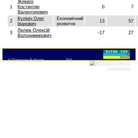
Жеваго
1
Костянтин
0
7
Валентинович
Кулініч Олег
Економічний
2
13
57
Іванович
розвиток
Лелюк Олексій
3
-17
27
Володимирович
©
Павленко
&
Носов
764