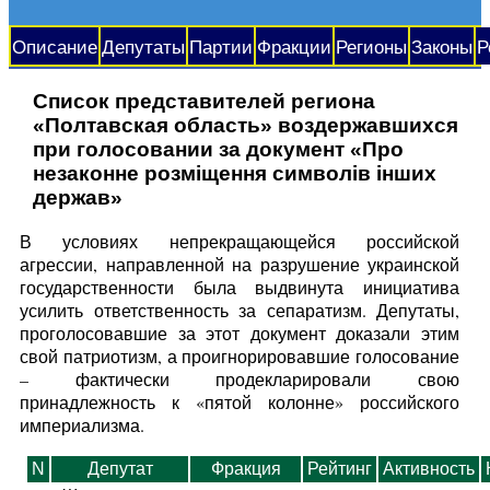
Описание
Депутаты
Партии
Фракции
Регионы
Законы
Р
Список представителей региона
«Полтавская область» воздержавшихся
при голосовании за документ «Про
незаконне розміщення символів інших
держав»
В условиях непрекращающейся российской
агрессии, направленной на разрушение украинской
государственности была выдвинута инициатива
усилить ответственность за сепаратизм. Депутаты,
проголосовавшие за этот документ доказали этим
свой патриотизм, а проигнорировавшие голосование
– фактически продекларировали свою
принадлежность к «пятой колонне» российского
империализма.
N
Депутат
Фракция
Рейтинг
Активность