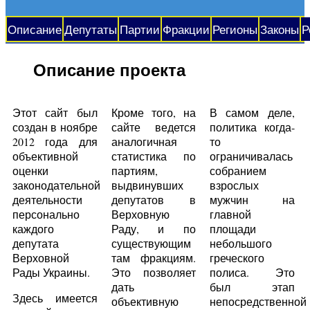
Описание
Депутаты
Партии
Фракции
Регионы
Законы
Р
Описание проекта
Этот сайт был
Кроме того, на
В самом деле,
создан в ноябре
сайте ведется
политика когда-
2012 года для
аналогичная
то
объективной
статистика по
ограничивалась
оценки
партиям,
собранием
законодательной
выдвинувших
взрослых
деятельности
депутатов в
мужчин на
персонально
Верховную
главной
каждого
Раду, и по
площади
депутата
существующим
небольшого
Верховной
там фракциям.
греческого
Рады Украины.
Это позволяет
полиса. Это
дать
был этап
Здесь имеется
объективную
непосредственной