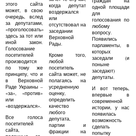
граждан на
этого сайта
когда депутат
одной площади
может, в свою
воздержался
для
очередь, вслед
или
голосования по
за депутатами,
отсутствовал на
любому
«проголосовать»
заседании
вопросу.
здесь за тот или
Верховной
Появились
иной закон.
Рады.
парламенты, в
Голосование
которых
посетителей
Кроме того,
заседали (и
производится
любой
поныне
по тому же
посетитель
заседают)
принципу, что и
сайта может, не
депутаты.
в Верховной
полагаясь на
Раде Украины –
усредненную
И вот теперь,
«за», «против»
оценку,
впервые в
или
определить
современной
«воздержался».
качество
истории, у нас
любого
появилась
Все голоса
депутата,
возможность
посетителей
партии и
сделать
сайта,
фракции на
попытку