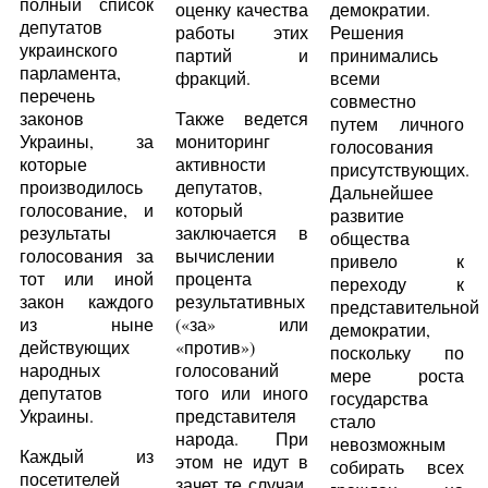
полный список
оценку качества
демократии.
депутатов
работы этих
Решения
украинского
партий и
принимались
парламента,
фракций.
всеми
перечень
совместно
законов
Также ведется
путем личного
Украины, за
мониторинг
голосования
которые
активности
присутствующих.
производилось
депутатов,
Дальнейшее
голосование, и
который
развитие
результаты
заключается в
общества
голосования за
вычислении
привело к
тот или иной
процента
переходу к
закон каждого
результативных
представительной
из ныне
(«за» или
демократии,
действующих
«против»)
поскольку по
народных
голосований
мере роста
депутатов
того или иного
государства
Украины.
представителя
стало
народа. При
невозможным
Каждый из
этом не идут в
собирать всех
посетителей
зачет те случаи,