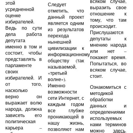
всяком случае,
этой
Следует
выразить свое
усредненной
отметить, что
отношение к
оценке
данный проект
тому, что там
избирателей.
является одним
происходит.
Ведь по сути
из результатов
Прислушаются
дела работа
перехода
депутаты к
депутата
нынешней
мнению народа
именно в том и
цивилизации к
или нет –
состоит, чтобы
информационному
покажет время.
представлять в
обществу (так
Попытаться, во
парламенте
называемой,
всяком случае,
своих
«третьей
стоит.
избирателей. И
волне»).
от того,
Именно
Ознакомиться с
насколько
возможности
методикой
верно он
сети Интернет, с
обработки
выражает волю
каждым годом
данных и
народа, должна
все глубже
определениями
зависеть его
проникающей в
используемых
политическая
нашу жизнь,
нами терминов
карьера –
позволяют нам
можно
здесь
.