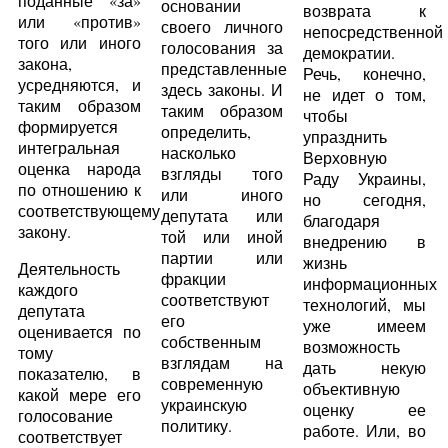
поданные «за»
основании
возврата к
или «против»
своего личного
непосредственной
того или иного
голосования за
демократии.
закона,
представленные
Речь, конечно,
усредняются, и
здесь законы. И
не идет о том,
таким образом
таким образом
чтобы
формируется
определить,
упразднить
интегральная
насколько
Верховную
оценка народа
взгляды того
Раду Украины,
по отношению к
или иного
но сегодня,
соответствующему
депутата или
благодаря
закону.
той или иной
внедрению в
партии или
жизнь
Деятельность
фракции
информационных
каждого
соответствуют
технологий, мы
депутата
его
уже имеем
оценивается по
собственным
возможность
тому
взглядам на
дать некую
показателю, в
современную
объективную
какой мере его
украинскую
оценку ее
голосование
политику.
работе. Или, во
соответствует