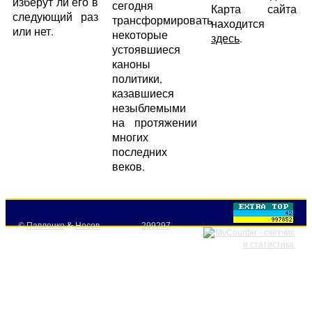
изберут ли его в
сегодня
Карта сайта
следующий раз
трансформировать
находится
или нет.
некоторые
здесь
.
устоявшиеся
каноны
политики,
казавшиеся
незыблемыми
на протяжении
многих
последних
веков.
©
Павленко
&
Носов
299297