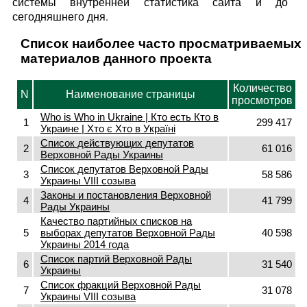
системы внутренней статистика сайта и до
сегодняшнего дня.
Список наиболее часто просматриваемых
материалов данного проекта
Количество
N
Наименование страницы
просмотров
Who is Who in Ukraine | Кто есть Кто в
1
299 417
Украине | Хто є Хто в Україні
Список действующих депутатов
2
61 016
Верховной Рады Украины
Список депутатов Верховной Рады
3
58 586
Украины VIII созыва
Законы и постановления Верховной
4
41 799
Рады Украины
Качество партийных списков на
5
выборах депутатов Верховной Рады
40 598
Украины 2014 года
Список партий Верховной Рады
6
31 540
Украины
Список фракций Верховной Рады
7
31 078
Украины VIII созыва