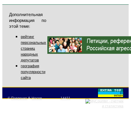
Дополнительная
информация по
этой теме:
рейтинг
персональных
страниц
народных
депутатов
география
популярности
сайта
©
Павленко
&
Носов
14411