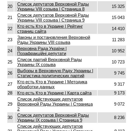
Список депутатов Верховной Рады
20
15 325
Украины VIII созыва | Страница 8
Список депутатов Верховной Рады
21
15 043
Украины VIII созыва | Страница 9
Кто есть Кто в Украине | Рейтинг
22
14 410
страниц сайта
Законы и постановления Верховной
23
11 283
Рады Украины VIII созыва
Верховна Рада України |
24
10 952
Позафракційні депутати
Список партий Верховной Рады
25
10 723
Украины IX созыва
Выборы в Верховную Раду Украины |
26
9 745
Статистика политических партий
Кто есть Кто в Украине | Методика
27
9 317
обработки данных
28
Кто есть Кто в Украине | Карта сайта
9 173
Список действующих депутатов
29
Верховной Рады Украины | Страница
9 072
2
Список депутатов Верховной Рады
30
8 236
Украины IX созыва | Страница 9
Список действующих депутатов