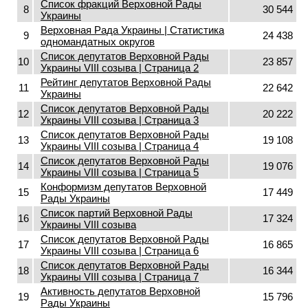
Список фракций Верховной Рады
8
30 544
Украины
Верховная Рада Украины | Статистика
9
24 438
одномандатных округов
Список депутатов Верховной Рады
10
23 857
Украины VIII созыва | Страница 2
Рейтинг депутатов Верховной Рады
11
22 642
Украины
Список депутатов Верховной Рады
12
20 222
Украины VIII созыва | Страница 3
Список депутатов Верховной Рады
13
19 108
Украины VIII созыва | Страница 4
Список депутатов Верховной Рады
14
19 076
Украины VIII созыва | Страница 5
Конформизм депутатов Верховной
15
17 449
Рады Украины
Список партий Верховной Рады
16
17 324
Украины VIII созыва
Список депутатов Верховной Рады
17
16 865
Украины VIII созыва | Страница 6
Список депутатов Верховной Рады
18
16 344
Украины VIII созыва | Страница 7
Активность депутатов Верховной
19
15 796
Рады Украины