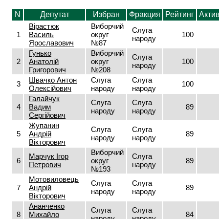
N
Депутат
Избран
Фракция
Рейтинг
Акти
Вірастюк
Виборчий
Слуга
1
Василь
округ
100
народу
Ярославович
№87
Гунько
Виборчий
Слуга
2
Анатолій
округ
100
народу
Григорович
№208
Швачко Антон
Слуга
Слуга
3
100
Олексійович
народу
народу
Галайчук
Слуга
Слуга
4
Вадим
89
народу
народу
Сергійович
Жупанин
Слуга
Слуга
5
Андрій
89
народу
народу
Вікторович
Виборчий
Марчук Ігор
Слуга
6
округ
89
Петрович
народу
№193
Мотовиловець
Слуга
Слуга
7
Андрій
89
народу
народу
Вікторович
Ананченко
Слуга
Слуга
8
Михайло
84
народу
народу