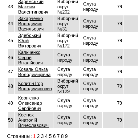
Заремський
Виборчий
Слуга
43
Максим
округ
79
народу
Валентинович
№202
Захарченко
Виборчий
Слуга
44
Володимир
округ
79
народу
Васильович
№31
Здебський
Виборчий
Слуга
45
Юрій
округ
79
народу
Вікторович
№172
Кальченко
Слуга
Слуга
46
Сергій
79
народу
народу
Віталійович
Коваль Ольга
Слуга
Слуга
47
79
Володимирівна
народу
народу
Виборчий
Копитін Ігор
Слуга
48
округ
79
Володимирович
народу
№129
Корнієнко
Слуга
Слуга
49
Олександр
79
народу
народу
Сергійович
Костюх
Слуга
Слуга
50
Анатолій
79
народу
народу
Вячеславович
Страницы:
1
2
3
4
5
6
7
8
9