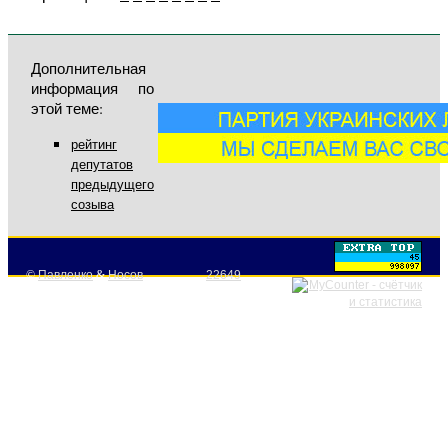
Дополнительная
информация по
этой теме:
рейтинг
депутатов
предыдущего
созыва
©
Павленко
&
Носов
22649