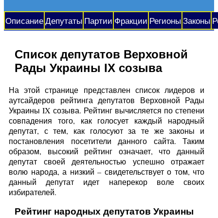
Описание
Депутаты
Партии
Фракции
Регионы
Законы
Р
Список депутатов Верховной
Рады Украины IX созыва
На этой странице представлен список лидеров и
аутсайдеров рейтинга депутатов Верховной Рады
Украины IX созыва. Рейтинг вычисляется по степени
совпадения того, как голосует каждый народный
депутат, с тем, как голосуют за те же законы и
постановления посетители данного сайта. Таким
образом, высокий рейтинг означает, что данный
депутат своей деятельностью успешно отражает
волю народа, а низкий – свидетельствует о том, что
данный депутат идет наперекор воле своих
избирателей.
Рейтинг народных депутатов Украины