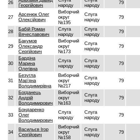
26
79
Георгійович
народу
народу
Виборчий
Арсенюк Олег
Слуга
27
округ
79
Олексійович
народу
№195
Бабій Роман
Слуга
Слуга
28
79
Вячеславович
народу
народу
Бакумов
Виборчий
Слуга
29
Олександр
округ
79
народу
Сергійович
№173
Бардіна
Слуга
Слуга
30
Марина
79
народу
народу
Олегівна
Безугла
Виборчий
Слуга
31
Мар'яна
округ
79
народу
Володимирівна
№217
Богданець
Виборчий
Слуга
32
Андрій
округ
79
народу
Володимирович
№163
Бондаренко
Слуга
Слуга
33
Олег
79
народу
народу
Володимирович
Виборчий
Васильєв Ігор
Слуга
34
округ
79
Сергійович
народу
№158