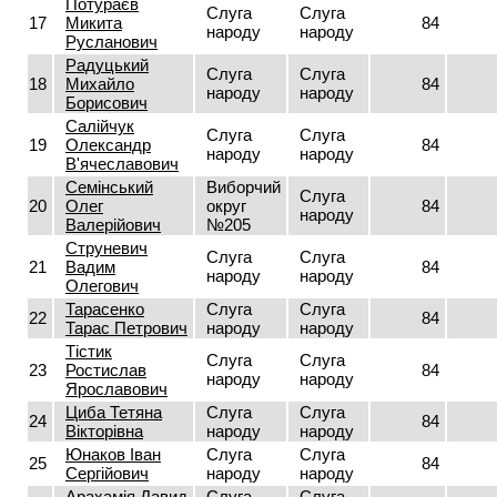
Потураєв
Слуга
Слуга
17
Микита
84
народу
народу
Русланович
Радуцький
Слуга
Слуга
18
Михайло
84
народу
народу
Борисович
Салійчук
Слуга
Слуга
19
Олександр
84
народу
народу
В'ячеславович
Семінський
Виборчий
Слуга
20
Олег
округ
84
народу
Валерійович
№205
Струневич
Слуга
Слуга
21
Вадим
84
народу
народу
Олегович
Тарасенко
Слуга
Слуга
22
84
Тарас Петрович
народу
народу
Тістик
Слуга
Слуга
23
Ростислав
84
народу
народу
Ярославович
Циба Тетяна
Слуга
Слуга
24
84
Вікторівна
народу
народу
Юнаков Іван
Слуга
Слуга
25
84
Сергійович
народу
народу
Арахамія Давид
Слуга
Слуга