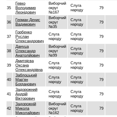
Гевко
Виборчий
Слуга
35
Володимир
округ
79
народу
Леонідович
№167
Виборчий
Герман Денис
Слуга
36
округ
79
Вадимович
народу
№35
Горбенко
Слуга
Слуга
37
Руслан
79
народу
народу
Олександрович
Дануца
Виборчий
Слуга
38
Олександр
округ
79
народу
Анатолійович
№99
Дмитрієва
Слуга
Слуга
39
Оксана
79
народу
народу
Олександрівна
Заблоцький
Слуга
Слуга
40
Мар'ян
79
народу
народу
Богданович
Задорожний
Слуга
Слуга
41
Андрій
79
народу
народу
Вікторович
Задорожній
Виборчий
Слуга
42
Микола
округ
79
народу
Миколайович
№162