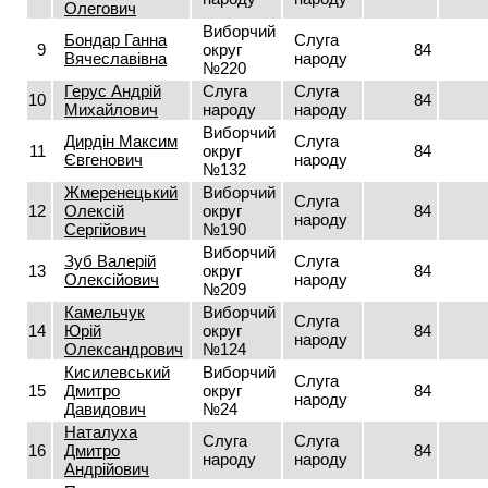
Олегович
Виборчий
Бондар Ганна
Слуга
9
округ
84
Вячеславівна
народу
№220
Герус Андрій
Слуга
Слуга
10
84
Михайлович
народу
народу
Виборчий
Дирдін Максим
Слуга
11
округ
84
Євгенович
народу
№132
Жмеренецький
Виборчий
Слуга
12
Олексій
округ
84
народу
Сергійович
№190
Виборчий
Зуб Валерій
Слуга
13
округ
84
Олексійович
народу
№209
Камельчук
Виборчий
Слуга
14
Юрій
округ
84
народу
Олександрович
№124
Кисилевський
Виборчий
Слуга
15
Дмитро
округ
84
народу
Давидович
№24
Наталуха
Слуга
Слуга
16
Дмитро
84
народу
народу
Андрійович