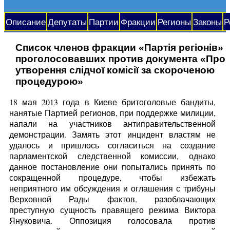
Описание
Депутаты
Партии
Фракции
Регионы
Законы
Р
Список членов фракции «Партія регіонів»
проголосовавших против документа «Про
утворення слідчої комісії за скороченою
процедурою»
18 мая 2013 года в Киеве бритоголовые бандиты,
нанятые Партией регионов, при поддержке милиции,
напали на участников антиправительственной
демонстрации. Замять этот инцидент властям не
удалось и пришлось согласиться на создание
парламентской следственной комиссии, однако
данное постановление они попытались принять по
сокращенной процедуре, чтобы избежать
неприятного им обсуждения и оглашения с трибуны
Верховной Рады фактов, разоблачающих
преступную сущность правящего режима Виктора
Януковича. Оппозиция голосовала против