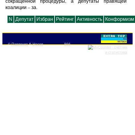
сокращенной процедуры, а депутаты правящей
коалиции – за.
N
Депутат
Избран
Рейтинг
Активность
Конформизм
©
Павленко
&
Носов
866