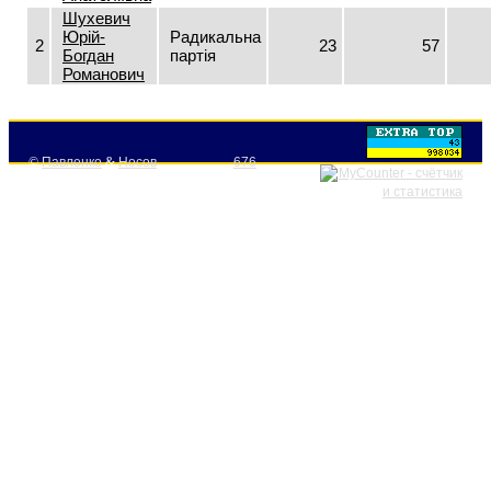
Шухевич
Юрій-
Радикальна
2
23
57
Богдан
партія
Романович
©
Павленко
&
Носов
676