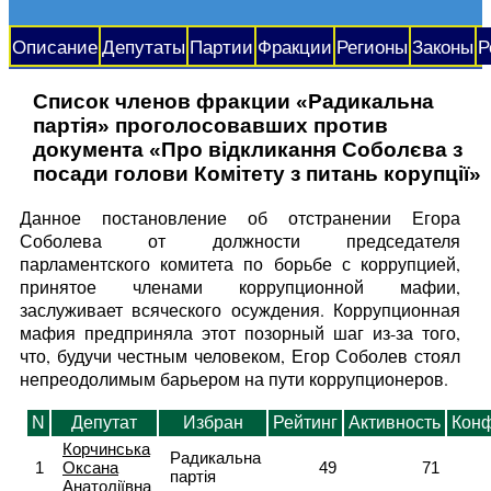
Описание
Депутаты
Партии
Фракции
Регионы
Законы
Р
Список членов фракции «Радикальна
партія» проголосовавших против
документа «Про відкликання Соболєва з
посади голови Комітету з питань корупції»
Данное постановление об отстранении Егора
Соболева от должности председателя
парламентского комитета по борьбе с коррупцией,
принятое членами коррупционной мафии,
заслуживает всяческого осуждения. Коррупционная
мафия предприняла этот позорный шаг из-за того,
что, будучи честным человеком, Егор Соболев стоял
непреодолимым барьером на пути коррупционеров.
N
Депутат
Избран
Рейтинг
Активность
Кон
Корчинська
Радикальна
1
Оксана
49
71
партія
Анатоліївна