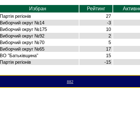
Избран
Рейтинг
Активн
Партія регіонів
27
Виборчий округ №14
-3
Виборчий округ №175
10
Виборчий округ №92
2
Виборчий округ №70
5
Виборчий округ №65
17
ВО "Батьківщина"
15
Партія регіонів
-15
882