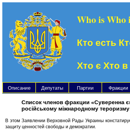
Who is Who 
Кто есть Кт
Хто є Хто в
Описание
Депутаты
Партии
Фракции
Список членов фракции «Суверенна є
російському міжнародному тероризму
В этом Заявлении Верховной Рады Украины констатируе
защиту ценностей свободы и демократии.