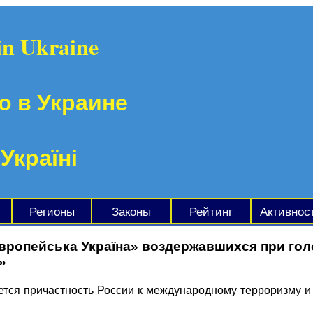
in Ukraine
о в Украине
 Україні
Регионы
Законы
Рейтинг
Активнос
вропейська Україна» воздержавшихся при гол
»
тся причастность России к международному терроризму и