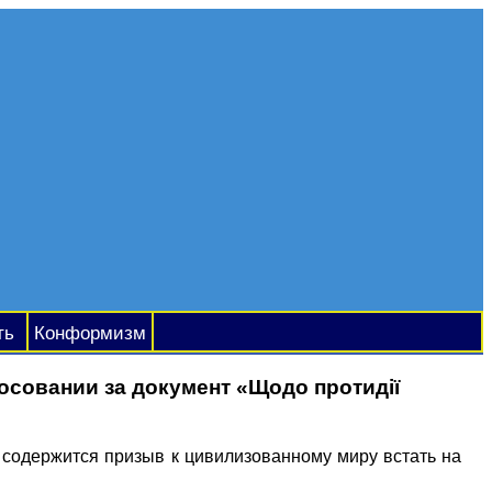
ть
Конформизм
осовании за документ «Щодо протидії
 содержится призыв к цивилизованному миру встать на