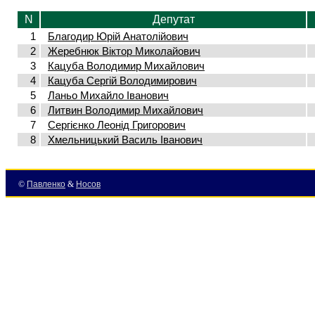
N
Депутат
1
Благодир Юрій Анатолійович
2
Жеребнюк Віктор Миколайович
3
Кацуба Володимир Михайлович
4
Кацуба Сергій Володимирович
5
Ланьо Михайло Іванович
6
Литвин Володимир Михайлович
7
Сергієнко Леонід Григорович
8
Хмельницький Василь Іванович
©
Павленко
&
Носов