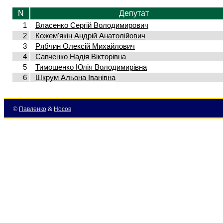
N
Депутат
1
Власенко Сергій Володимирович
2
Кожем'якін Андрій Анатолійович
3
Рябчин Олексій Михайлович
4
Савченко Надія Вікторівна
5
Тимошенко Юлія Володимирівна
6
Шкрум Альона Іванівна
©
Павленко
&
Носов