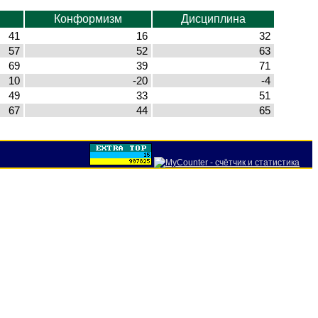
Конформизм
Дисциплина
41
16
32
57
52
63
69
39
71
10
-20
-4
49
33
51
67
44
65