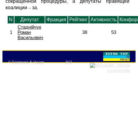
сокращенной процедуры, а депутаты правящей
коалиции – за.
N
Депутат
Фракция
Рейтинг
Активность
Конфор
Стаднійчук
1
Роман
38
53
Васильович
©
Павленко
&
Носов
842