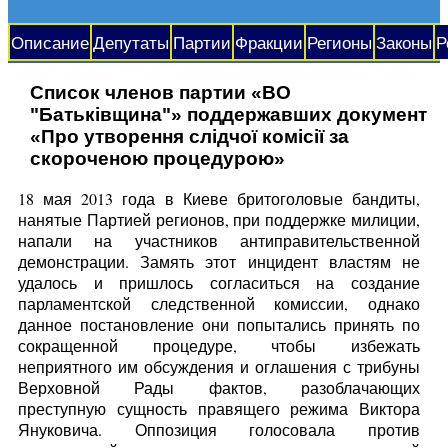
Описание
Депутаты
Партии
Фракции
Регионы
Законы
Р
Список членов партии «ВО
"Батьківщина"» поддержавших документ
«Про утворення слідчої комісії за
скороченою процедурою»
18 мая 2013 года в Киеве бритоголовые бандиты,
нанятые Партией регионов, при поддержке милиции,
напали на участников антиправительственной
демонстрации. Замять этот инцидент властям не
удалось и пришлось согласиться на создание
парламентской следственной комиссии, однако
данное постановление они попытались принять по
сокращенной процедуре, чтобы избежать
неприятного им обсуждения и оглашения с трибуны
Верховной Рады фактов, разоблачающих
преступную сущность правящего режима Виктора
Януковича. Оппозиция голосовала против