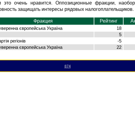
 это очень нравится. Оппозиционные фракции, наоборо
овность защищать интересы рядовых налогоплательщиков.
Фракция
Рейтинг
А
уверенна європейська Україна
18
5
ртія регіонів
-5
уверенна європейська Україна
22
874