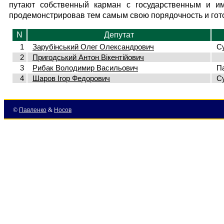
путают собственный карман с государственным и им
продемонстрировав тем самым свою порядочность и гот
N
Депутат
1
Зарубінський Олег Олександрович
С
2
Пригодський Антон Вікентійович
3
Рибак Володимир Васильович
Па
4
Шаров Ігор Федорович
С
©
Павленко
&
Носов