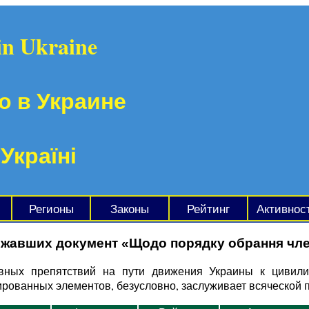
in Ukraine
о в Украине
 Україні
Регионы
Законы
Рейтинг
Активнос
ржавших документ «Щодо порядку обрання чле
вных препятствий на пути движения Украины к цивили
рованных элементов, безусловно, заслуживает всяческой 