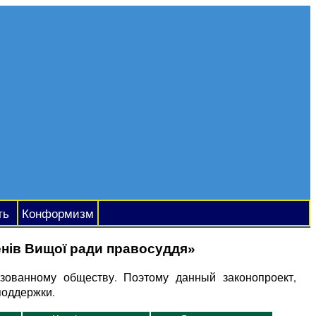
ть
Конформизм
нів Вищої ради правосуддя»
зованному обществу. Поэтому данный законопроект,
поддержки.