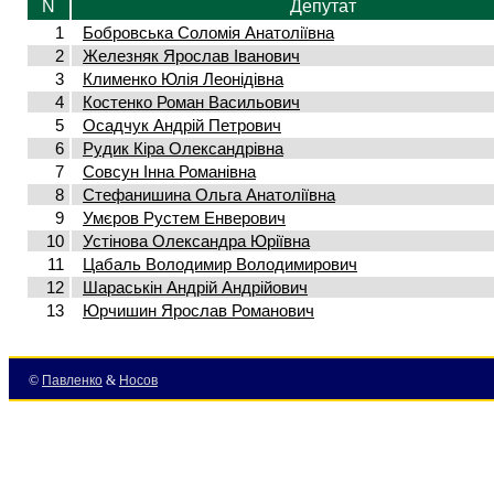
N
Депутат
1
Бобровська Соломія Анатоліївна
2
Железняк Ярослав Іванович
3
Клименко Юлія Леонідівна
4
Костенко Роман Васильович
5
Осадчук Андрій Петрович
6
Рудик Кіра Олександрівна
7
Совсун Інна Романівна
8
Стефанишина Ольга Анатоліївна
9
Умєров Рустем Енверович
10
Устінова Олександра Юріївна
11
Цабаль Володимир Володимирович
12
Шараськін Андрій Андрійович
13
Юрчишин Ярослав Романович
©
Павленко
&
Носов