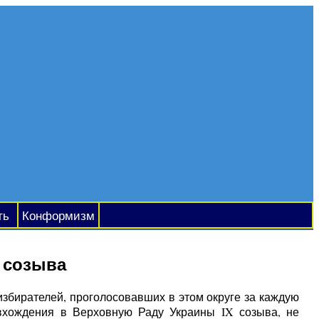
ть
Конформизм
 созыва
 избирателей, проголосовавших в этом округе за каждую
 вхождения в Верховную Раду Украины IX созыва, не