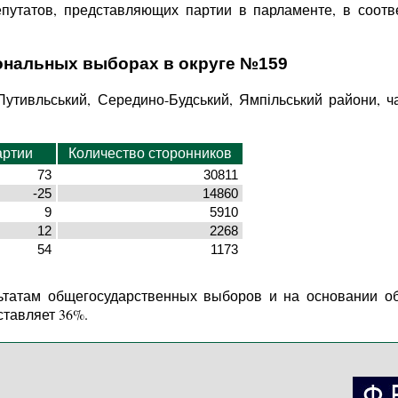
епутатов, представляющих партии в парламенте, в соот
ональных выборах в округе №159
, Путивльський, Середино-Будський, Ямпільський райони, 
артии
Количество сторонников
73
30811
-25
14860
9
5910
12
2268
54
1173
ьтатам общегосударственных выборов и на основании о
ставляет 36%.