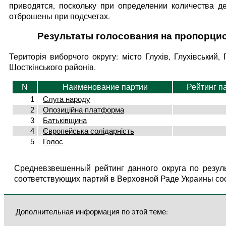
приводятся, поскольку при определении количества д
отброшены при подсчетах.
Результаты голосования на пропорци
Територія виборчого округу: місто Глухів, Глухівський
Шосткінського районів.
N
Наименование партии
Рейтинг п
1
Слуга народу
2
Опозиційна платформа
3
Батьківщина
4
Європейська солідарність
5
Голос
Средневзвешенный рейтинг данного округа по резул
соответствующих партий в Верховной Раде Украины со
Дополнительная информация по этой теме: