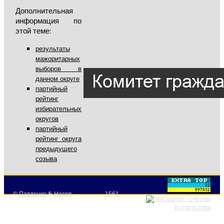
Дополнительная
информация по
этой теме:
результаты
мажоритарных
выборов в
данном округе
партийный
рейтинг
избирательных
округов
партийный
рейтинг округа
предыдущего
созыва
©
Павленко
&
Носов
1561