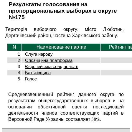
Результаты голосования на
пропорциональных выборах в округе
№175
Територія виборчого округу: місто Люботин,
Дергачівський район, частина Харківського району.
N
Наименование партии
Рейтинг п
1
Слуга народу
2
Опозиційна платформа
3
Європейська солідарність
4
Батьківщина
5
Голос
Средневзвешенный рейтинг данного округа по
результатам общегосударственных выборов и на
основании объективной оценки последующей
деятельности членов соответствующих партий в
Верховной Раде Украины составляет 38%.