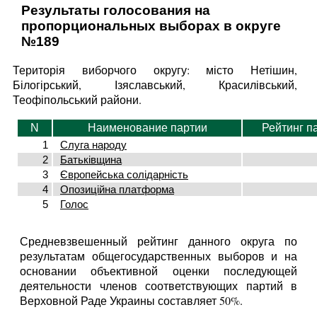
Результаты голосования на
пропорциональных выборах в округе
№189
Територія виборчого округу: місто Нетішин,
Білогірський, Ізяславський, Красилівський,
Теофіпольський райони.
N
Наименование партии
Рейтинг п
1
Слуга народу
2
Батьківщина
3
Європейська солідарність
4
Опозиційна платформа
5
Голос
Средневзвешенный рейтинг данного округа по
результатам общегосударственных выборов и на
основании объективной оценки последующей
деятельности членов соответствующих партий в
Верховной Раде Украины составляет 50%.