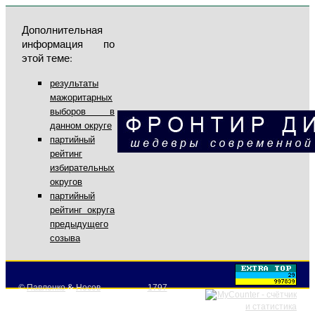
Дополнительная
информация по
этой теме:
результаты
мажоритарных
выборов в
данном округе
партийный
рейтинг
избирательных
округов
партийный
рейтинг округа
предыдущего
созыва
©
Павленко
&
Носов
1797