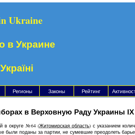
in Ukraine
о в Украине
 Україні
Регионы
Законы
Рейтинг
Активнос
ыборах в Верховную Раду Украины IX
й в округе №64 (
Житомирская область
) с указанием коли
рые были поданы за партии, не сумевшие преодолеть барь