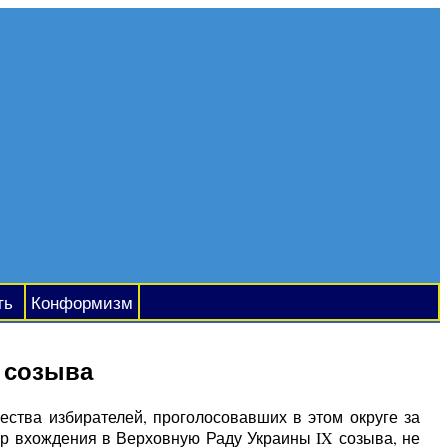
ть
Конформизм
 созыва
чества избирателей, проголосовавших в этом округе за
ер вхождения в Верховную Раду Украины IX созыва, не