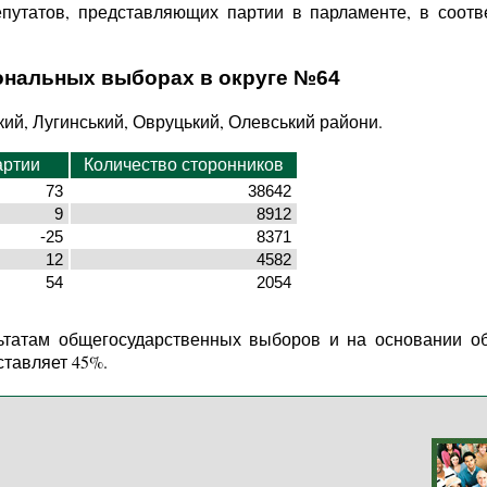
епутатов, представляющих партии в парламенте, в соот
ональных выборах в округе №64
ький, Лугинський, Овруцький, Олевський райони.
артии
Количество сторонников
73
38642
9
8912
-25
8371
12
4582
54
2054
ьтатам общегосударственных выборов и на основании о
ставляет 45%.