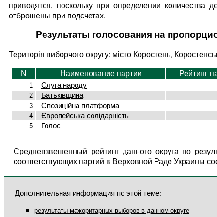
приводятся, поскольку при определении количества д
отброшены при подсчетах.
Результаты голосования на пропорци
Територія виборчого округу: місто Коростень, Коростенс
N
Наименование партии
Рейтинг п
1
Слуга народу
2
Батьківщина
3
Опозиційна платформа
4
Європейська солідарність
5
Голос
Средневзвешенный рейтинг данного округа по резул
соответствующих партий в Верховной Раде Украины со
Дополнительная информация по этой теме:
результаты мажоритарных выборов в данном округе