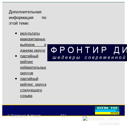
Дополнительная
информация по
этой теме:
результаты
мажоритарных
выборов в
данном округе
партийный
рейтинг
избирательных
округов
партийный
рейтинг округа
следующего
созыва
©
Павленко
&
Носов
511