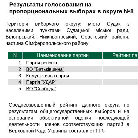
Результаты голосования на
пропорциональных выборах в округе №8
Територія виборчого округу: місто Судак з
населеними пунктами Судацької міської ради,
Білогірський, Нижньогірський, Совєтський райони,
частина Сімферопольського району.
N
Наименование партии
Рейтинг па
1
Партія регіонів
2
ВО "Батьківщина"
3
Комуністична партія
4
Партія "УДАР"
5
ВО "Свобода"
Средневзвешенный рейтинг данного округа по
результатам общегосударственных выборов и на
основании объективной оценки последующей
деятельности членов соответствующих партий в
Верховной Раде Украины составляет 11%.