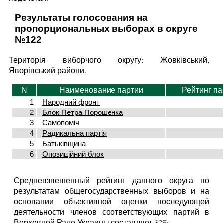
Результаты голосования на
пропорциональных выборах в округе
№122
Територія виборчого округу: Жовківський,
Яворівський райони.
N
Наименование партии
Рейтинг па
1
Народний фронт
2
Блок Петра Порошенка
3
Самопоміч
4
Радикальна партія
5
Батьківщина
6
Опозиційний блок
Средневзвешенный рейтинг данного округа по
результатам общегосударственных выборов и на
основании объективной оценки последующей
деятельности членов соответствующих партий в
Верховной Раде Украины составляет 32%.