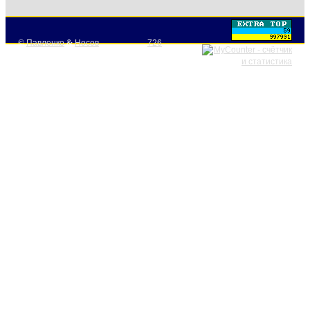
©
Павленко
&
Носов
726