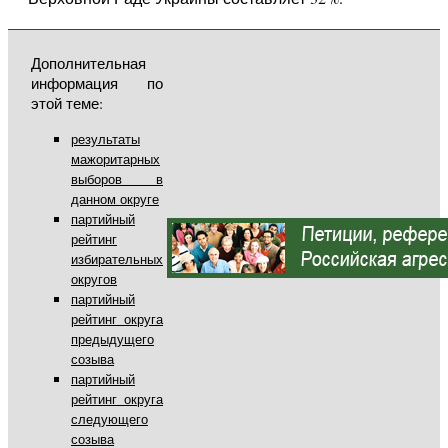
Дополнительная
информация по
этой теме:
результаты
мажоритарных
выборов в
данном округе
партийный
рейтинг
избирательных
округов
партийный
рейтинг округа
предыдущего
созыва
партийный
рейтинг округа
следующего
созыва