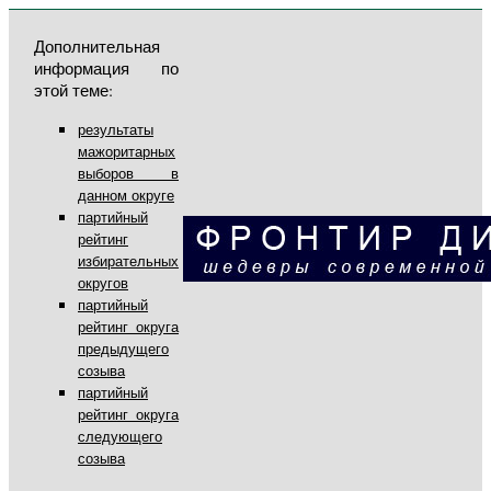
Дополнительная
информация по
этой теме:
результаты
мажоритарных
выборов в
данном округе
партийный
рейтинг
избирательных
округов
партийный
рейтинг округа
предыдущего
созыва
партийный
рейтинг округа
следующего
созыва