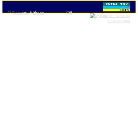
©
Павленко
&
Носов
759