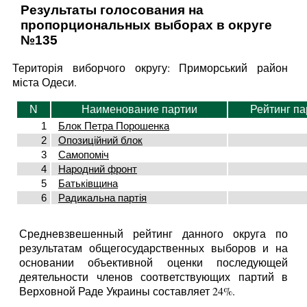
Результаты голосования на
пропорциональных выборах в округе
№135
Територія виборчого округу: Приморський район
міста Одеси.
N
Наименование партии
Рейтинг па
1
Блок Петра Порошенка
2
Опозиційний блок
3
Самопоміч
4
Народний фронт
5
Батьківщина
6
Радикальна партія
Средневзвешенный рейтинг данного округа по
результатам общегосударственных выборов и на
основании объективной оценки последующей
деятельности членов соответствующих партий в
Верховной Раде Украины составляет 24%.