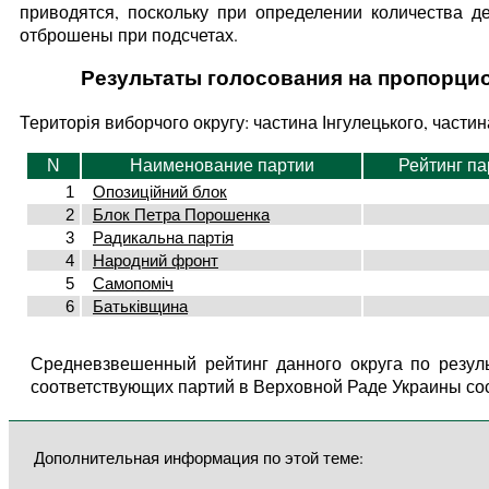
приводятся, поскольку при определении количества д
отброшены при подсчетах.
Результаты голосования на пропорци
Територія виборчого округу: частина Інгулецького, части
N
Наименование партии
Рейтинг па
1
Опозиційний блок
2
Блок Петра Порошенка
3
Радикальна партія
4
Народний фронт
5
Самопоміч
6
Батьківщина
Средневзвешенный рейтинг данного округа по резул
соответствующих партий в Верховной Раде Украины со
Дополнительная информация по этой теме: