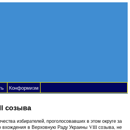
ть
Конформизм
II созыва
ичества избирателей, проголосовавших в этом округе за
р вхождения в Верховную Раду Украины VIII созыва, не