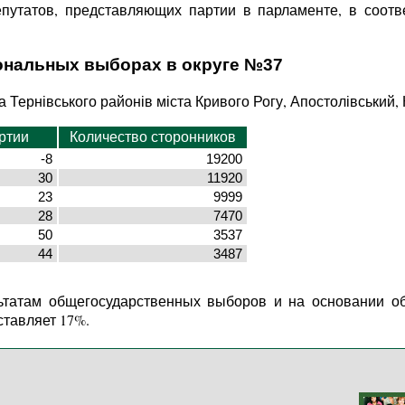
епутатов, представляющих партии в парламенте, в соот
ональных выборах в округе №37
на Тернівського районів міста Кривого Рогу, Апостолівський,
ртии
Количество сторонников
-8
19200
30
11920
23
9999
28
7470
50
3537
44
3487
ьтатам общегосударственных выборов и на основании о
ставляет 17%.