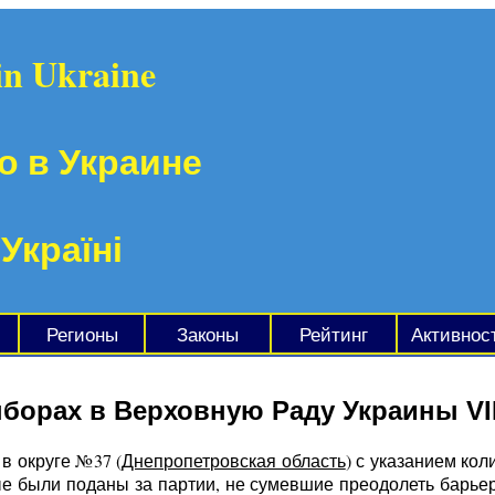
in Ukraine
о в Украине
 Україні
Регионы
Законы
Рейтинг
Активнос
борах в Верховную Раду Украины VI
в округе №37 (
Днепропетровская область
) с указанием кол
ые были поданы за партии, не сумевшие преодолеть барье