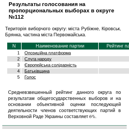
Результаты голосования на
пропорциональных выборах в округе
№112
Територія виборчого округу: міста Рубіжне, Кіровськ,
Брянка, частина міста Первомайська.
N
Наименование партии
Рейтинг п
1
Опозиційна платформа
2
Слуга народу
3
Європейська солідарність
4
Батьківщина
5
Голос
Средневзвешенный рейтинг данного округа по
результатам общегосударственных выборов и на
основании объективной оценки последующей
деятельности членов соответствующих партий в
Верховной Раде Украины составляет 6%.