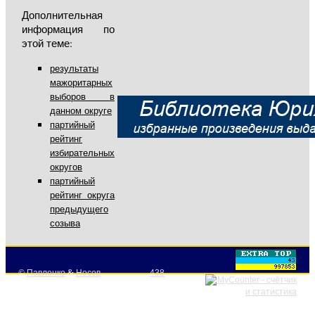
Дополнительная
информация по
этой теме:
результаты
мажоритарных
выборов в
данном округе
партийный
рейтинг
избирательных
округов
партийный
рейтинг округа
предыдущего
созыва
©
Павленко
&
Носов
438