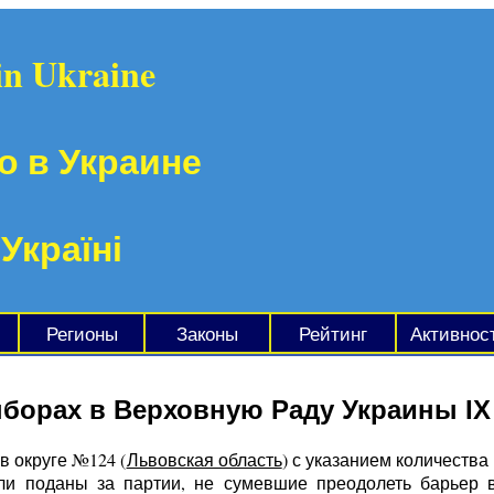
in Ukraine
о в Украине
 Україні
Регионы
Законы
Рейтинг
Активнос
ыборах в Верховную Раду Украины IX
в округе №124 (
Львовская область
) с указанием количества
ыли поданы за партии, не сумевшие преодолеть барьер