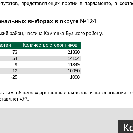
епутатов, представляющих партии в парламенте, в соот
ональных выборах в округе №124
ький район, частина Кам’янка-Бузького району.
артии
Количество сторонников
73
21830
54
14154
9
11349
12
10050
-25
1098
ьтатам общегосударственных выборов и на основании о
ставляет 43%.