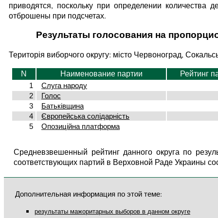
приводятся, поскольку при определении количества д
отброшены при подсчетах.
Результаты голосования на пропорци
Територія виборчого округу: місто Червоноград, Сокальс
N
Наименование партии
Рейтинг п
1
Слуга народу
2
Голос
3
Батьківщина
4
Європейська солідарність
5
Опозиційна платформа
Средневзвешенный рейтинг данного округа по резул
соответствующих партий в Верховной Раде Украины со
Дополнительная информация по этой теме:
результаты мажоритарных выборов в данном округе