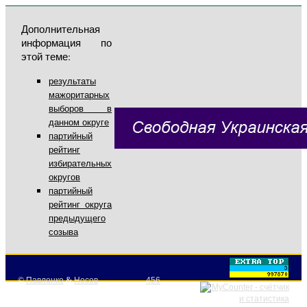
Дополнительная
информация по
этой теме:
результаты
мажоритарных
выборов в
данном округе
партийный
рейтинг
избирательных
округов
партийный
рейтинг округа
предыдущего
созыва
©
Павленко
&
Носов
456