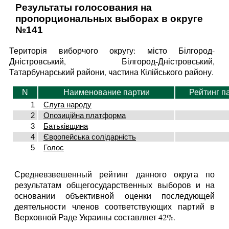
Результаты голосования на
пропорциональных выборах в округе
№141
Територія виборчого округу: місто Білгород-
Дністровський, Білгород-Дністровський,
Татарбунарський райони, частина Кілійського району.
N
Наименование партии
Рейтинг п
1
Слуга народу
2
Опозиційна платформа
3
Батьківщина
4
Європейська солідарність
5
Голос
Средневзвешенный рейтинг данного округа по
результатам общегосударственных выборов и на
основании объективной оценки последующей
деятельности членов соответствующих партий в
Верховной Раде Украины составляет 42%.