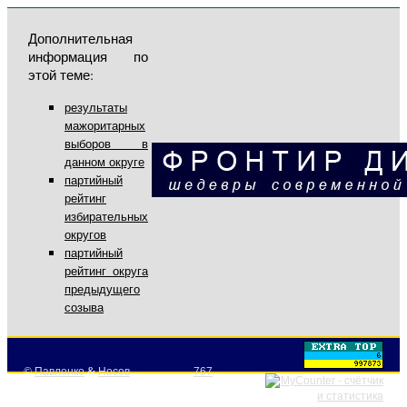
Дополнительная
информация по
этой теме:
результаты
мажоритарных
выборов в
данном округе
партийный
рейтинг
избирательных
округов
партийный
рейтинг округа
предыдущего
созыва
©
Павленко
&
Носов
767