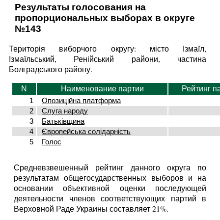
Результаты голосования на
пропорциональных выборах в округе
№143
Територія виборчого округу: місто Ізмаїл,
Ізмаїльський, Ренійський райони, частина
Болградського району.
N
Наименование партии
Рейтинг п
1
Опозиційна платформа
2
Слуга народу
3
Батьківщина
4
Європейська солідарність
5
Голос
Средневзвешенный рейтинг данного округа по
результатам общегосударственных выборов и на
основании объективной оценки последующей
деятельности членов соответствующих партий в
Верховной Раде Украины составляет 21%.