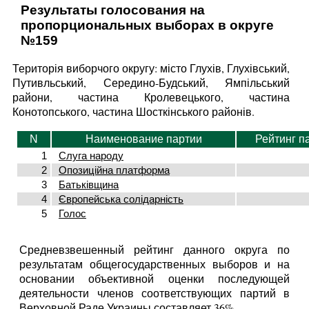
Результаты голосования на
пропорциональных выборах в округе
№159
Територія виборчого округу: місто Глухів, Глухівський,
Путивльський, Середино-Будський, Ямпільський
райони, частина Кролевецького, частина
Конотопського, частина Шосткінського районів.
N
Наименование партии
Рейтинг п
1
Слуга народу
2
Опозиційна платформа
3
Батьківщина
4
Європейська солідарність
5
Голос
Средневзвешенный рейтинг данного округа по
результатам общегосударственных выборов и на
основании объективной оценки последующей
деятельности членов соответствующих партий в
Верховной Раде Украины составляет 36%.