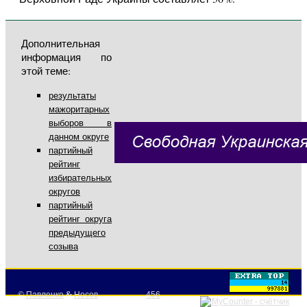
Дополнительная
информация по
этой теме:
результаты
мажоритарных
выборов в
данном округе
партийный
рейтинг
избирательных
округов
партийный
рейтинг округа
предыдущего
созыва
©
Павленко
&
Носов
456