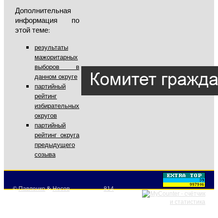
Дополнительная
информация по
этой теме:
результаты
мажоритарных
выборов в
данном округе
партийный
рейтинг
избирательных
округов
партийный
рейтинг округа
предыдущего
созыва
©
Павленко
&
Носов
814