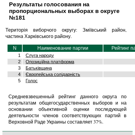
Результаты голосования на
пропорциональных выборах в округе
№181
Територія виборчого округу: Зміївський район,
частина Харківського району.
N
Наименование партии
Рейтинг п
1
Слуга народу
2
Опозиційна платформа
3
Батьківщина
4
Європейська солідарність
5
Голос
Средневзвешенный рейтинг данного округа по
результатам общегосударственных выборов и на
основании объективной оценки последующей
деятельности членов соответствующих партий в
Верховной Раде Украины составляет 37%.