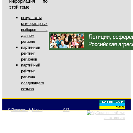
информация по
этой теме:
результаты
мажоритарных
выборов в
данном
регионе
партийный
рейтинг
регионов
партийный
рейтинг
региона
следующего
созыва
©
Павленко
&
Носов
917