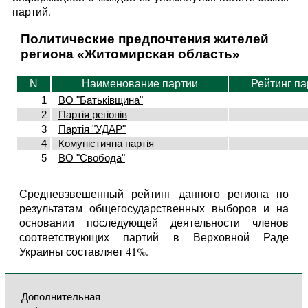
партий.
Политические предпочтения жителей
региона «Житомирская область»
N
Наименование партии
Рейтинг па
1
ВО "Батьківщина"
2
Партія регіонів
3
Партія "УДАР"
4
Комуністична партія
5
ВО "Свобода"
Средневзвешенный рейтинг данного региона по
результатам общегосударственных выборов и на
основании последующей деятельности членов
соответствующих партий в Верховной Раде
Украины составляет 41%.
Дополнительная