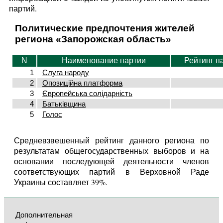
партий.
Политические предпочтения жителей
региона «Запорожская область»
N
Наименование партии
Рейтинг п
1
Слуга народу
2
Опозиційна платформа
3
Європейська солідарність
4
Батьківщина
5
Голос
Средневзвешенный рейтинг данного региона по
результатам общегосударственных выборов и на
основании последующей деятельности членов
соответствующих партий в Верховной Раде
Украины составляет 39%.
Дополнительная