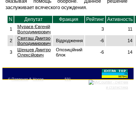
оказывая помощь обороне. Данное решение
заслуживает всяческого осуждения.
N
Депутат
Фракция
Рейтинг
Активность
Мураєв Євгеній
1
3
11
Володимирович
Святаш Дмитро
2
Відродження
-6
14
Володимирович
Шенцев Дмитро
Опозиційний
3
-6
14
Олексійович
блок
©
Павленко
&
Носов
591