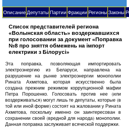
Описание
Депутаты
Партии
Фракции
Регионы
Законы
Р
Список представителей региона
«Волынская область» воздержавшихся
при голосовании за документ «Поправка
№8 про зняття обмежень на імпорт
електрики з Білорусі»
Эта поправка, позволяющая импортировать
электроэнергию из Беларуси, направлена на
разрушение на рынке электроэнергии монополии
Рината Ахметова, которая искусственно была
создана прежним режимом коррупционной мафии
Петра Порошенко. Голосовать против нее (или
воздерживаться) могут лишь те депутаты, которые (в
той или иной форме) состоят на жаловании у Рината
Ахметова, поскольку именно он заинтересован в
сохранении своей (вредной для народа) монополии.
Данная поправка заслуживает всяческой поддержки.