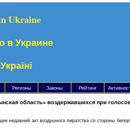
in Ukraine
о в Украине
 Україні
Регионы
Законы
Рейтинг
Активнос
ынская область» воздержавшихся при голосо
е недавний акт воздушного пиратства со стороны белору