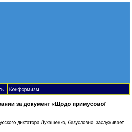
ть
Конформизм
вании за документ «Щодо примусової
сского диктатора Лукашенко, безусловно, заслуживает