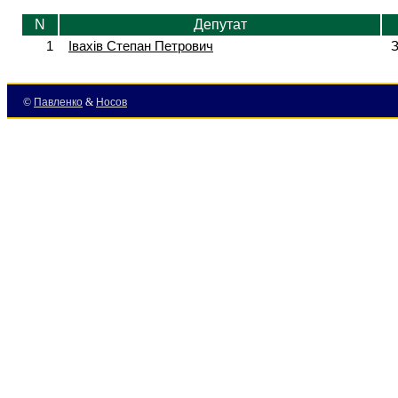
N
Депутат
1
Івахів Степан Петрович
З
©
Павленко
&
Носов