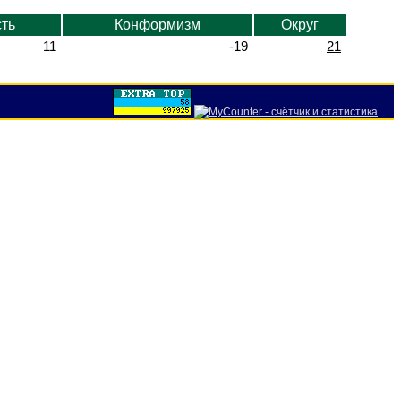
ть
Конформизм
Округ
11
-19
21