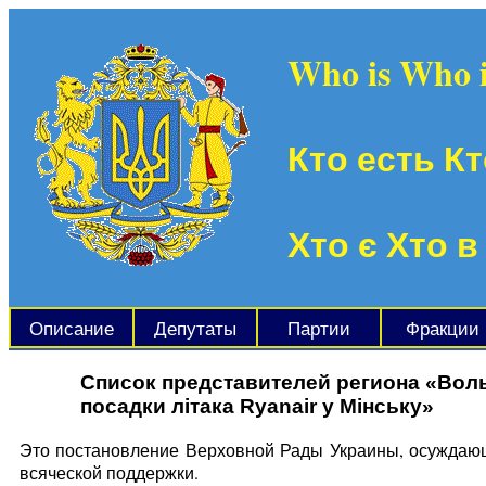
Who is Who 
Кто есть Кт
Хто є Хто в
Описание
Депутаты
Партии
Фракции
Список представителей региона «Вол
посадки літака Ryаnair у Мінську»
Это постановление Верховной Рады Украины, осуждающе
всяческой поддержки.