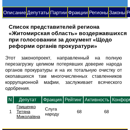
Описание
Депутаты
Партии
Фракции
Регионы
Законы
Р
Список представителей региона
«Житомирская область» воздержавшихся
при голосовании за документ «Щодо
реформи органів прокуратури»
Этот законопроект, направленный на полную
перезагрузку целиком потерявших доверие народа
органов прокуратуры и на их тотальную очистку от
окопавшихся там многочисленных ставленников
коррупционной мафии, заслуживает всяческого
одобрения.
N
Депутат
Фракция
Рейтинг
Активность
Конфор
Грищенко
Слуга
1
Тетяна
68
68
народу
Миколаївна