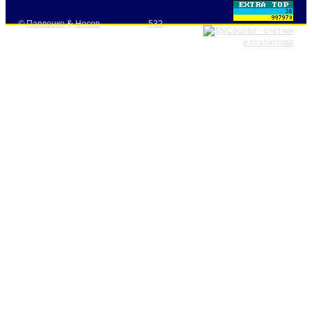
©
Павленко
&
Носов
532