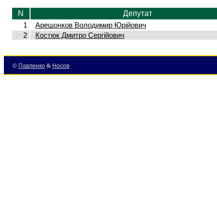
N
Депутат
1
Арешонков Володимир Юрійович
2
Костюк Дмитро Сергійович
©
Павленко
&
Носов