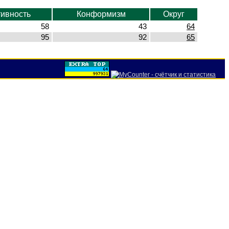
тивность
Конформизм
Округ
58
43
64
95
92
65