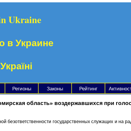
in Ukraine
о в Украине
 Україні
Регионы
Законы
Рейтинг
Активнос
омирская область» воздержавшихся при голо
ной безответственности государственных служащих и на р