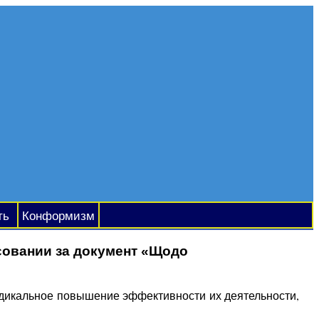
ть
Конформизм
совании за документ «Щодо
адикальное повышение эффективности их деятельности,