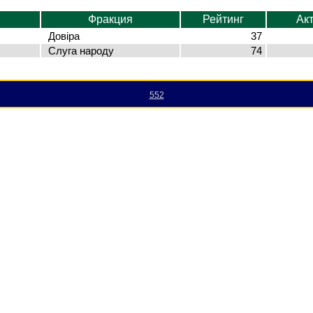
Фракция
Рейтинг
Ак
Довіра
37
Слуга народу
74
552