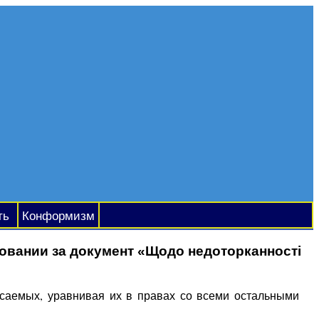
ть
Конформизм
овании за документ «Щодо недоторканності
асаемых, уравнивая их в правах со всеми остальными