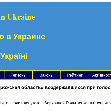
in Ukraine
о в Украине
 Україні
Регионы
Законы
Рейтинг
Активнос
орожская область» воздержавшихся при голос
ки, выводит депутатов Верховной Рады из касты неприк