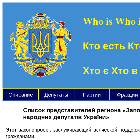
Who is Who 
Кто есть Кт
Хто є Хто в
Описание
Депутаты
Партии
Фракции
Список представителей региона «Зап
народних депутатів України»
Этот законопроект, заслуживающий всяческой поддерж
гражданами.