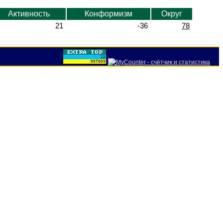
Активность
Конформизм
Округ
21
-36
78