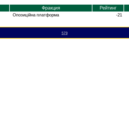
Фракция
Рейтинг
Опозиційна платформа
-21
579