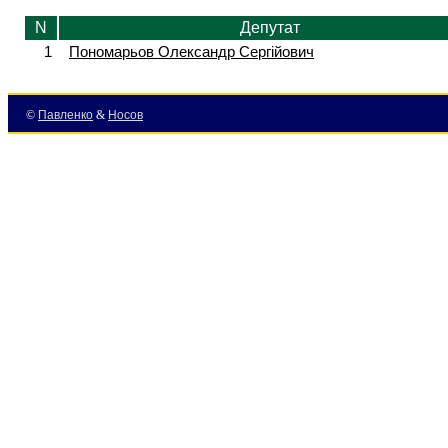
N
Депутат
1
Пономарьов Олександр Сергійович
©
Павленко
&
Носов