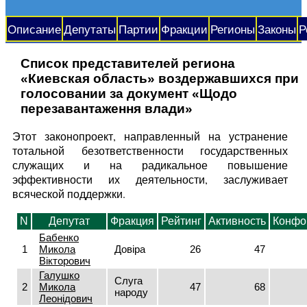
Описание
Депутаты
Партии
Фракции
Регионы
Законы
Р
Список представителей региона
«Киевская область» воздержавшихся при
голосовании за документ «Щодо
перезавантаження влади»
Этот законопроект, направленный на устранение
тотальной безответственности государственных
служащих и на радикальное повышение
эффективности их деятельности, заслуживает
всяческой поддержки.
N
Депутат
Фракция
Рейтинг
Активность
Конфо
Бабенко
1
Микола
Довіра
26
47
Вікторович
Галушко
Слуга
2
Микола
47
68
народу
Леонідович