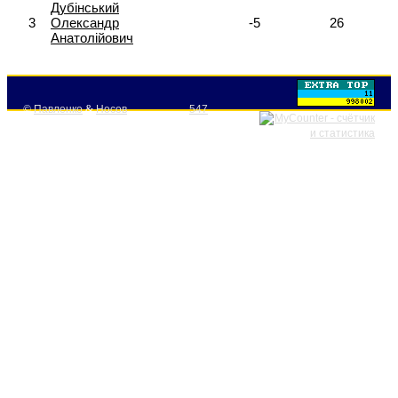
Дубінський
3
Олександр
-5
26
Анатолійович
©
Павленко
&
Носов
547