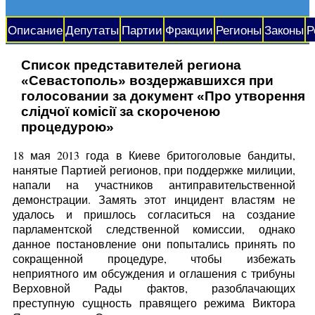
Описание
Депутаты
Партии
Фракции
Регионы
Законы
Р
Список представителей региона
«Севастополь» воздержавшихся при
голосовании за документ «Про утворення
слідчої комісії за скороченою
процедурою»
18 мая 2013 года в Киеве бритоголовые бандиты,
нанятые Партией регионов, при поддержке милиции,
напали на участников антиправительственной
демонстрации. Замять этот инцидент властям не
удалось и пришлось согласиться на создание
парламентской следственной комиссии, однако
данное постановление они попытались принять по
сокращенной процедуре, чтобы избежать
неприятного им обсуждения и оглашения с трибуны
Верховной Рады фактов, разоблачающих
преступную сущность правящего режима Виктора