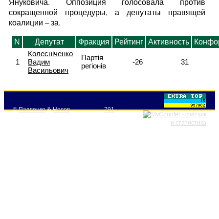
Януковича. Оппозиция голосовала против
сокращенной процедуры, а депутаты правящей
коалиции – за.
N
Депутат
Фракция
Рейтинг
Активность
Конфо
Колесніченко
Партія
1
Вадим
-26
31
регіонів
Васильович
©
Павленко
&
Носов
791