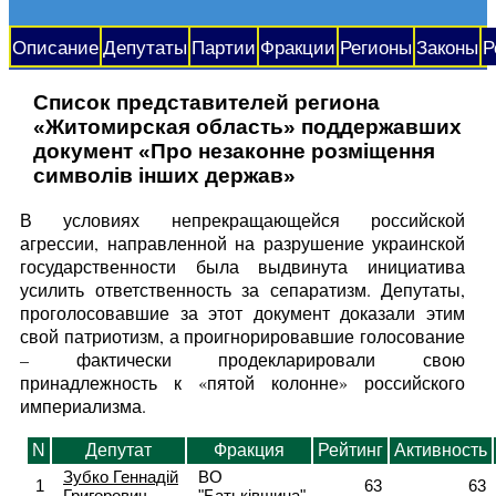
Описание
Депутаты
Партии
Фракции
Регионы
Законы
Р
Список представителей региона
«Житомирская область» поддержавших
документ «Про незаконне розміщення
символів інших держав»
В условиях непрекращающейся российской
агрессии, направленной на разрушение украинской
государственности была выдвинута инициатива
усилить ответственность за сепаратизм. Депутаты,
проголосовавшие за этот документ доказали этим
свой патриотизм, а проигнорировавшие голосование
– фактически продекларировали свою
принадлежность к «пятой колонне» российского
империализма.
N
Депутат
Фракция
Рейтинг
Активность
Зубко Геннадій
ВО
1
63
63
Григорович
"Батьківщина"