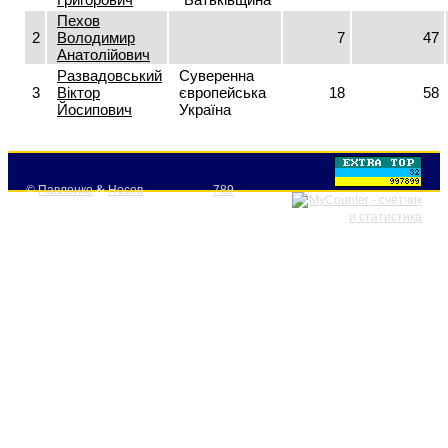
Пехов
2
Володимир
7
47
Анатолійович
Развадовський
Суверенна
3
Віктор
європейська
18
58
Йосипович
Україна
©
Павленко
&
Носов
789