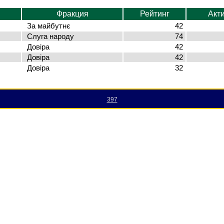
Фракция
Рейтинг
Акт
За майбутнє
42
Слуга народу
74
Довіра
42
Довіра
42
Довіра
32
397