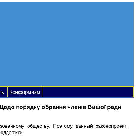
ть
Конформизм
Щодо порядку обрання членів Вищої ради
зованному обществу. Поэтому данный законопроект,
поддержки.