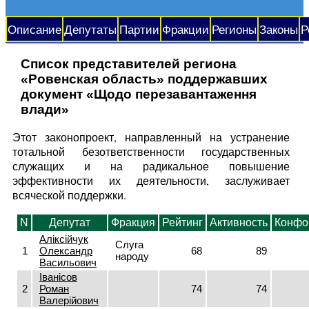
Описание
Депутаты
Партии
Фракции
Регионы
Законы
Р
Список представителей региона
«Ровенская область» поддержавших
документ «Щодо перезавантаження
влади»
Этот законопроект, направленный на устранение
тотальной безответственности государственных
служащих и на радикальное повышение
эффективности их деятельности, заслуживает
всяческой поддержки.
N
Депутат
Фракция
Рейтинг
Активность
Конфо
Аліксійчук
Слуга
1
Олександр
68
89
народу
Васильович
Іванісов
2
Роман
74
74
Валерійович