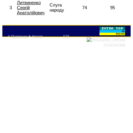
Литвиненко
Слуга
3
Сергій
74
95
народу
Анатолійович
©
Павленко
&
Носов
575