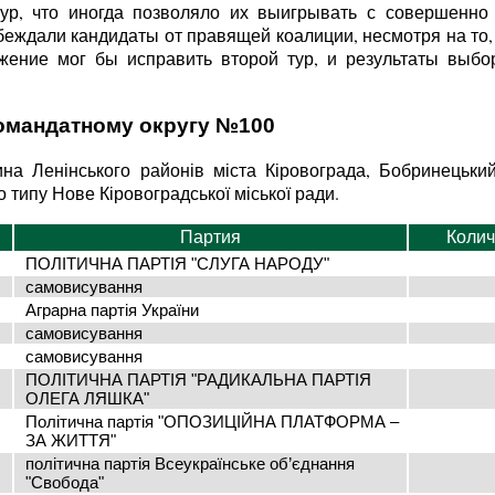
ур, что иногда позволяло их выигрывать с совершенно 
ждали кандидаты от правящей коалиции, несмотря на то, 
жение мог бы исправить второй тур, и результаты выбо
номандатному округу №100
ина Ленінського районів міста Кіровограда, Бобринецький
 типу Нове Кіровоградської міської ради.
Партия
Колич
ПОЛІТИЧНА ПАРТІЯ "СЛУГА НАРОДУ"
самовисування
Аграрна партія України
самовисування
самовисування
ПОЛІТИЧНА ПАРТІЯ "РАДИКАЛЬНА ПАРТІЯ
ОЛЕГА ЛЯШКА"
Політична партія "ОПОЗИЦІЙНА ПЛАТФОРМА –
ЗА ЖИТТЯ"
політична партія Всеукраїнське об’єднання
"Свобода"