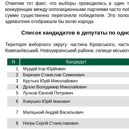
Отметим тот факт, что выборы проводились в один т
конкуренции между оппозиционными партиями часто побе
сумме существенно перегоняли победителя. Это поло
адекватнее отображали бы волю народа.
Список кандидатов в депутаты по од
Територія виборчого округу: частина Кіровського, част
Компаніївський, Новоукраїнський райони, селище міського
N
Кандидат
1
Мурдій Ігор Юрійович
2
Березкін Станіслав Семенович
3
Крутько Юрій Миколайович
4
Духно Володимир Миколайович
5
Лучков Євгеній Петрович
6
Кожушко Юрій Іванович
7
Маліцький Андрій Васильович
8
Негра Сергій Станіславович