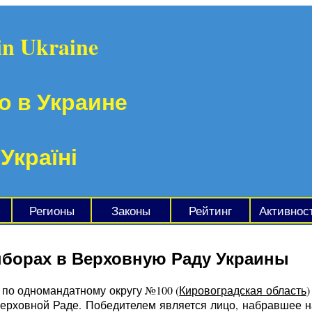
in Ukraine
о в Украине
 Україні
Регионы
Законы
Рейтинг
Активнос
ыборах в Верховную Раду Украины
 по одномандатному округу №100 (
Кировоградская область
)
 Верховной Раде. Победителем является лицо, набравшее 