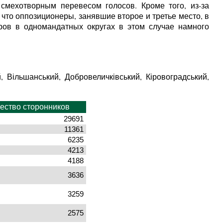
смехотворным перевесом голосов. Кроме того, из-за
что оппозиционеры, занявшие второе и третье место, в
ров в одномандатных округах в этом случае намного
, Вільшанський, Добровеличківський, Кіровоградський,
ество сторонников
29691
11361
6235
4213
4188
3636
3259
2575