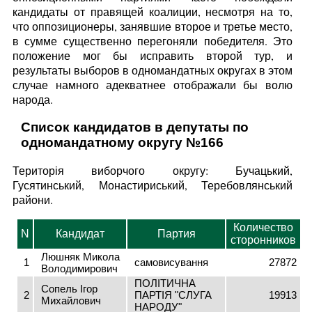
кандидаты от правящей коалиции, несмотря на то,
что оппозиционеры, занявшие второе и третье место,
в сумме существенно перегоняли победителя. Это
положение мог бы исправить второй тур, и
результаты выборов в одномандатных округах в этом
случае намного адекватнее отображали бы волю
народа.
Список кандидатов в депутаты по
одномандатному округу №166
Територія виборчого округу: Бучацький,
Гусятинський, Монастириський, Теребовлянський
райони.
Количество
N
Кандидат
Партия
сторонников
Люшняк Микола
1
самовисування
27872
Володимирович
ПОЛІТИЧНА
Сопель Ігор
2
ПАРТІЯ "СЛУГА
19913
Михайлович
НАРОДУ"