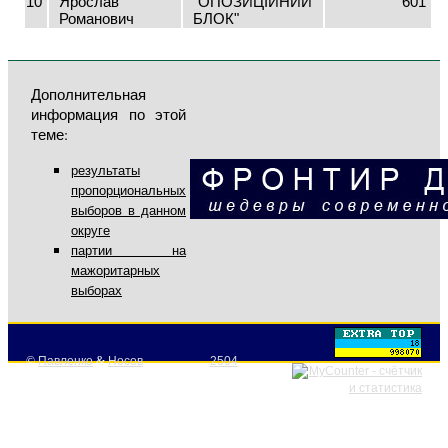
10
Ярослав
"ОПОЗИЦІЙНИЙ
601
Романович
БЛОК"
Дополнительная
информация по этой
теме:
результаты
пропорциональных
выборов в данном
округе
партии на
мажоритарных
выборах
©
Павленко
&
Носов
2504