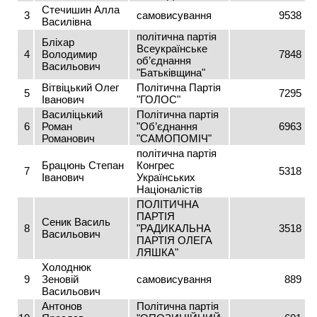
Стечишин Алла
3
самовисування
9538
Василівна
політична партія
Бліхар
Всеукраїнське
4
Володимир
7848
об’єднання
Васильович
"Батьківщина"
Вітвіцький Олег
Політична Партія
5
7295
Іванович
"ГОЛОС"
Василіцький
Політична партія
6
Роман
"Об’єднання
6963
Романович
"САМОПОМІЧ"
політична партія
Брацюнь Степан
Конгрес
7
5318
Іванович
Українських
Націоналістів
ПОЛІТИЧНА
ПАРТІЯ
Сеник Василь
8
"РАДИКАЛЬНА
3518
Васильович
ПАРТІЯ ОЛЕГА
ЛЯШКА"
Холоднюк
9
Зеновій
самовисування
889
Васильович
Антонов
Політична партія