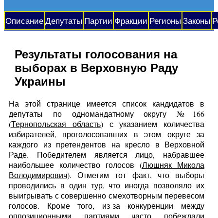
Описание
Депутаты
Партии
Фракции
Регионы
Законы
Р
Результаты голосования на
выборах в Верховную Раду
Украины
На этой странице имеется список кандидатов в
депутаты по одномандатному округу №166
(
Тернопольская область
) с указанием количества
избирателей, проголосовавших в этом округе за
каждого из претендентов на кресло в Верховной
Раде. Победителем является лицо, набравшее
наибольшее количество голосов (
Люшняк Микола
Володимирович
). Отметим тот факт, что выборы
проводились в один тур, что иногда позволяло их
выигрывать с совершенно смехотворным перевесом
голосов. Кроме того, из-за конкуренции между
оппозиционными партиями часто побеждали