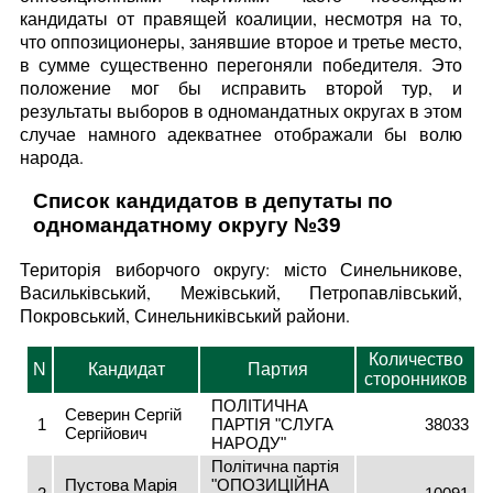
кандидаты от правящей коалиции, несмотря на то,
что оппозиционеры, занявшие второе и третье место,
в сумме существенно перегоняли победителя. Это
положение мог бы исправить второй тур, и
результаты выборов в одномандатных округах в этом
случае намного адекватнее отображали бы волю
народа.
Список кандидатов в депутаты по
одномандатному округу №39
Територія виборчого округу: місто Синельникове,
Васильківський, Межівський, Петропавлівський,
Покровський, Синельниківський райони.
Количество
N
Кандидат
Партия
сторонников
ПОЛІТИЧНА
Северин Сергій
1
ПАРТІЯ "СЛУГА
38033
Сергійович
НАРОДУ"
Політична партія
Пустова Марія
"ОПОЗИЦІЙНА