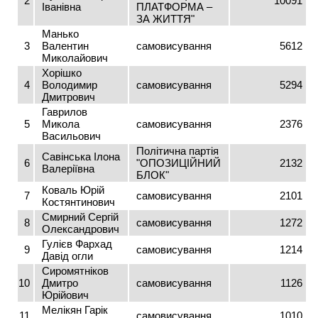
2
10091
Іванівна
ПЛАТФОРМА –
ЗА ЖИТТЯ"
Манько
3
Валентин
самовисування
5612
Миколайович
Хорішко
4
Володимир
самовисування
5294
Дмитрович
Гаврилов
5
Микола
самовисування
2376
Васильович
Політична партія
Савінська Ілона
6
"ОПОЗИЦІЙНИЙ
2132
Валеріївна
БЛОК"
Коваль Юрій
7
самовисування
2101
Костянтинович
Смирний Сергій
8
самовисування
1272
Олександрович
Гулієв Фархад
9
самовисування
1214
Давід огли
Сиромятніков
10
Дмитро
самовисування
1126
Юрійович
Мелікян Гарік
11
самовисування
1010