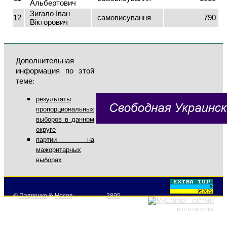
Альбертович
Зигало Іван
12
самовисування
790
Вікторович
Дополнительная
информация по этой
теме:
результаты
пропорциональных
выборов в данном
округе
партии на
мажоритарных
выборах
©
Павленко
&
Носов
2895