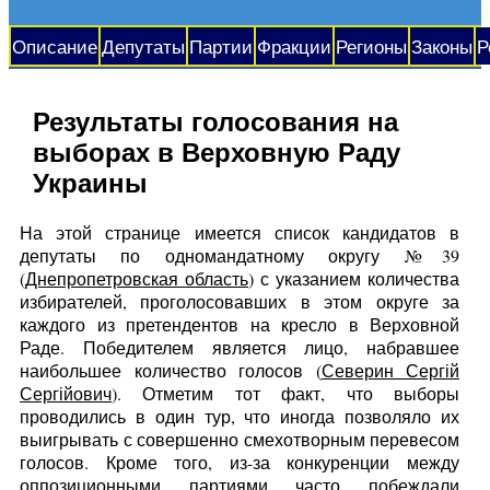
Описание
Депутаты
Партии
Фракции
Регионы
Законы
Р
Результаты голосования на
выборах в Верховную Раду
Украины
На этой странице имеется список кандидатов в
депутаты по одномандатному округу №39
(
Днепропетровская область
) с указанием количества
избирателей, проголосовавших в этом округе за
каждого из претендентов на кресло в Верховной
Раде. Победителем является лицо, набравшее
наибольшее количество голосов (
Северин Сергій
Сергійович
). Отметим тот факт, что выборы
проводились в один тур, что иногда позволяло их
выигрывать с совершенно смехотворным перевесом
голосов. Кроме того, из-за конкуренции между
оппозиционными партиями часто побеждали