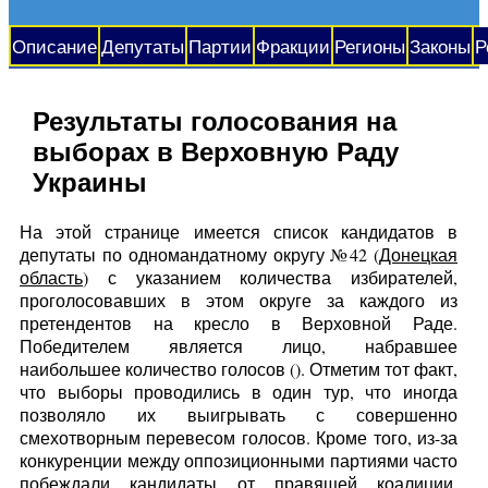
Описание
Депутаты
Партии
Фракции
Регионы
Законы
Р
Результаты голосования на
выборах в Верховную Раду
Украины
На этой странице имеется список кандидатов в
депутаты по одномандатному округу №42 (
Донецкая
область
) с указанием количества избирателей,
проголосовавших в этом округе за каждого из
претендентов на кресло в Верховной Раде.
Победителем является лицо, набравшее
наибольшее количество голосов (
). Отметим тот факт,
что выборы проводились в один тур, что иногда
позволяло их выигрывать с совершенно
смехотворным перевесом голосов. Кроме того, из-за
конкуренции между оппозиционными партиями часто
побеждали кандидаты от правящей коалиции,