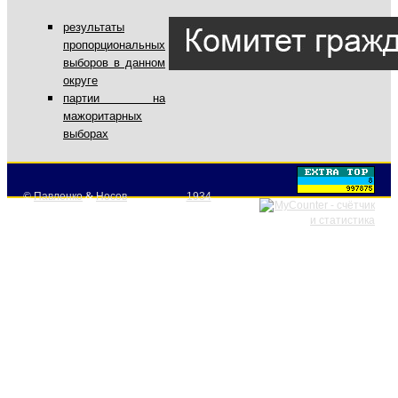
результаты
пропорциональных
выборов в данном
округе
партии на
мажоритарных
выборах
©
Павленко
&
Носов
1934