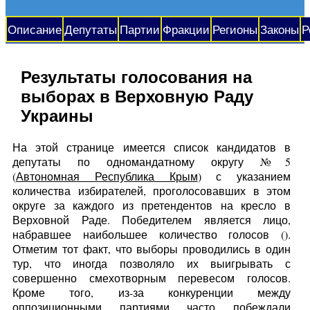
Описание
Депутаты
Партии
Фракции
Регионы
Законы
Р
Результаты голосования на
выборах в Верховную Раду
Украины
На этой странице имеется список кандидатов в
депутаты по одномандатному округу №5
(
Автономная Республика Крым
) с указанием
количества избирателей, проголосовавших в этом
округе за каждого из претендентов на кресло в
Верховной Раде. Победителем является лицо,
набравшее наибольшее количество голосов (
).
Отметим тот факт, что выборы проводились в один
тур, что иногда позволяло их выигрывать с
совершенно смехотворным перевесом голосов.
Кроме того, из-за конкуренции между
оппозиционными партиями часто побеждали