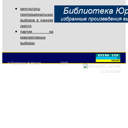
результаты
пропорциональных
выборов в данном
округе
партии на
мажоритарных
выборах
©
Павленко
&
Носов
1949