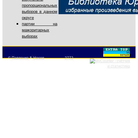
пропорциональных
выборов в данном
округе
партии на
мажоритарных
выборах
©
Павленко
&
Носов
2772