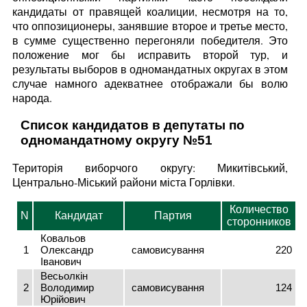
кандидаты от правящей коалиции, несмотря на то,
что оппозиционеры, занявшие второе и третье место,
в сумме существенно перегоняли победителя. Это
положение мог бы исправить второй тур, и
результаты выборов в одномандатных округах в этом
случае намного адекватнее отображали бы волю
народа.
Список кандидатов в депутаты по
одномандатному округу №51
Територія виборчого округу: Микитівський,
Центрально-Міський райони міста Горлівки.
Количество
N
Кандидат
Партия
сторонников
Ковальов
1
Олександр
самовисування
220
Іванович
Весьолкін
2
Володимир
самовисування
124
Юрійович