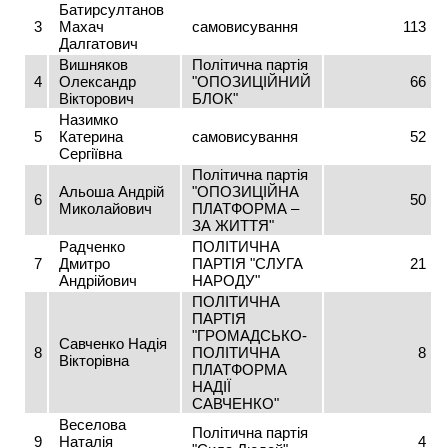
Батирсултанов
3
Махач
самовисування
113
Далгатович
Вишняков
Політична партія
4
Олександр
"ОПОЗИЦІЙНИЙ
66
Вікторович
БЛОК"
Назимко
5
Катерина
самовисування
52
Сергіївна
Політична партія
Альоша Андрій
"ОПОЗИЦІЙНА
6
50
Миколайович
ПЛАТФОРМА –
ЗА ЖИТТЯ"
Радченко
ПОЛІТИЧНА
7
Дмитро
ПАРТІЯ "СЛУГА
21
Андрійович
НАРОДУ"
ПОЛІТИЧНА
ПАРТІЯ
"ГРОМАДСЬКО-
Савченко Надія
8
ПОЛІТИЧНА
8
Вікторівна
ПЛАТФОРМА
НАДІЇ
САВЧЕНКО"
Веселова
Політична партія
9
Наталія
4