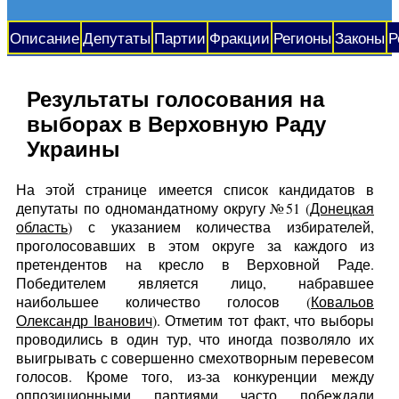
Описание
Депутаты
Партии
Фракции
Регионы
Законы
Р
Результаты голосования на
выборах в Верховную Раду
Украины
На этой странице имеется список кандидатов в
депутаты по одномандатному округу №51 (
Донецкая
область
) с указанием количества избирателей,
проголосовавших в этом округе за каждого из
претендентов на кресло в Верховной Раде.
Победителем является лицо, набравшее
наибольшее количество голосов (
Ковальов
Олександр Іванович
). Отметим тот факт, что выборы
проводились в один тур, что иногда позволяло их
выигрывать с совершенно смехотворным перевесом
голосов. Кроме того, из-за конкуренции между
оппозиционными партиями часто побеждали