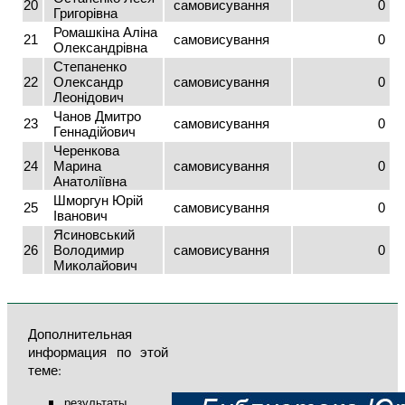
20
самовисування
0
Григорівна
Ромашкіна Аліна
21
самовисування
0
Олександрівна
Степаненко
22
Олександр
самовисування
0
Леонідович
Чанов Дмитро
23
самовисування
0
Геннадійович
Черенкова
24
Марина
самовисування
0
Анатоліївна
Шморгун Юрій
25
самовисування
0
Іванович
Ясиновський
26
Володимир
самовисування
0
Миколайович
Дополнительная
информация по этой
теме:
результаты