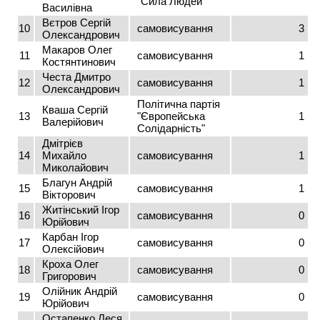
"Сила Людей"
Василівна
Вєтров Сергій
10
самовисування
3
Олександрович
Макаров Олег
11
самовисування
1
Костянтинович
Честа Дмитро
12
самовисування
1
Олександрович
Політична партія
Кваша Сергій
13
"Європейська
1
Валерійович
Солідарність"
Дмітрієв
14
Михайло
самовисування
1
Миколайович
Благун Андрій
15
самовисування
1
Вікторович
Житінський Ігор
16
самовисування
0
Юрійович
Карбан Ігор
17
самовисування
0
Олексійович
Кроха Олег
18
самовисування
0
Григорович
Олійник Андрій
19
самовисування
0
Юрійович
Остапенко Леся