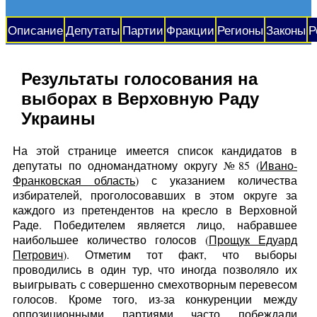
Описание
Депутаты
Партии
Фракции
Регионы
Законы
Р
Результаты голосования на
выборах в Верховную Раду
Украины
На этой странице имеется список кандидатов в
депутаты по одномандатному округу №85 (
Ивано-
Франковская область
) с указанием количества
избирателей, проголосовавших в этом округе за
каждого из претендентов на кресло в Верховной
Раде. Победителем является лицо, набравшее
наибольшее количество голосов (
Прощук Едуард
Петрович
). Отметим тот факт, что выборы
проводились в один тур, что иногда позволяло их
выигрывать с совершенно смехотворным перевесом
голосов. Кроме того, из-за конкуренции между
оппозиционными партиями часто побеждали