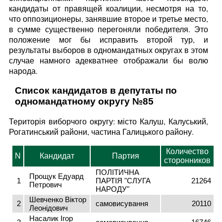
кандидаты от правящей коалиции, несмотря на то,
что оппозиционеры, занявшие второе и третье место,
в сумме существенно перегоняли победителя. Это
положение мог бы исправить второй тур, и
результаты выборов в одномандатных округах в этом
случае намного адекватнее отображали бы волю
народа.
Список кандидатов в депутаты по
одномандатному округу №85
Територія виборчого округу: місто Калуш, Калуський,
Рогатинський райони, частина Галицького району.
Количество
N
Кандидат
Партия
сторонников
ПОЛІТИЧНА
Прощук Едуард
1
ПАРТІЯ "СЛУГА
21264
Петрович
НАРОДУ"
Шевченко Віктор
2
самовисування
20110
Леонідович
Насалик Ігор