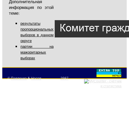
Дополнительная
информация по этой
теме:
результаты
пропорциональных
выборов в данном
округе
партии на
мажоритарных
выборах
©
Павленко
&
Носов
2987