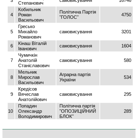
3
самовисування
16746
Степанович
Кобильник
Політична Партія
4
Роман
4750
"ГОЛОС"
Васильович
Гресько
5
Михайло
самовисування
3201
Романович
Кінаш Віталій
6
самовисування
1604
Іванович
Чумичкін
7
Анатолій
самовисування
580
Станіславович
Мельник
Аграрна партія
8
Мирослав
534
України
Васильович
Кредісов
9
Вячеслав
самовисування
295
Анатолійович
Попадин
Політична партія
10
Олександр
"ОПОЗИЦІЙНИЙ
289
Володимирович
БЛОК"