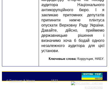
аудитора Національного
антикорупційного бюро. І я
закликаю притомних депутатів
припинити нижче плінтуса
опускати Верховну Раду України.
Давайте, дійсно, приймемо
державницьке рішення і
визначимо хоча б бодай одного
незалежного аудитора для цієї
установи.
Ключевые слова:
Коррупция
,
НАБУ
.
©
Павленко
&
Носов
1522