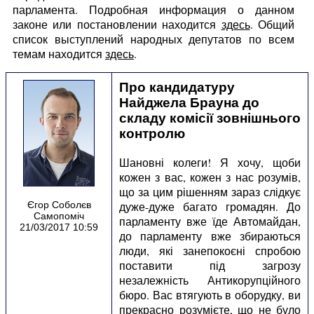
парламента. Подробная информация о данном
законе или постановлении находится
здесь
. Общий
список выступлений народных депутатов по всем
темам находится
здесь
.
Про кандидатуру
Найджела Брауна до
складу комісії зовнішнього
контролю
Шановні колеги! Я хочу, щоби
кожен з вас, кожен з нас розумів,
що за цим рішенням зараз слідкує
дуже-дуже багато громадян. До
Єгор Соболєв
Самопоміч
парламенту вже їде Автомайдан,
21/03/2017 10:59
до парламенту вже збираються
люди, які занепокоєні спробою
поставити під загрозу
незалежність Антикорупційного
бюро. Вас втягують в оборудку, ви
прекрасно розумієте, що не було