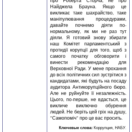
про Роберта Сторча, не про
Найджела Брауна. Якщо це
викликає таке шахрайство, таке
маніпулювання процедурами,
давайте почнемо діяти по-
нормальному, як ми не раз тут
діяли. Я готовий знову збирати
наш Комітет парламентський з
протидії корупції для того, щоб з
самого початку обговорити і
винести рекомендацію для
Верховної Ради. У мене прохання
до всіх політичних сил зустрітися з
кандидатами, які будуть на посаду
аудитора Антикорупційного бюро.
Але не руйнуйте її незалежність.
Цього, по-перше, не вдасться, це
викличе виключно обурення
людей. Не беріть цей гріх на душу,
"Самопоміч" про це вас просить.
Ключевые слова:
Коррупция
,
НАБУ
.