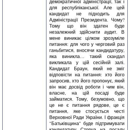
демократичної адміністрації, так і
для республіканської. Але цей
кандидат не підходить для
Адміністрації Президента. Чому?
Тому що він здатен буде
незалежний здійснити аудит. В
мене виникає цілком зрозуміле
питання: для чого у черговий раз
ганьбитися, вносячи кандидатуру,
яка виникла… такий скандал
викликала у цій сесійній залі.
Кандидат Браун, який не зміг
відповісти на питання: хто його
запросив, хто його пропонує, який
він має досвід роботи і чим він,
власне, на цій посаді буде
займатися. Тому, безумовно, що
це не є питання рядове, це є
питання, яке стосується честі
Верховної Ради України. І фракція
"Батьківщина" буде підтримувати
кандидатуру Сторча на посаду