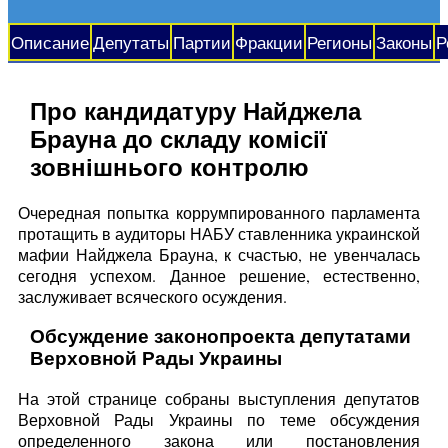
Описание
Депутаты
Партии
Фракции
Регионы
Законы
Р
Про кандидатуру Найджела
Брауна до складу комісії
зовнішнього контролю
Очередная попытка коррумпированного парламента
протащить в аудиторы НАБУ ставленника украинской
мафии Найджела Брауна, к счастью, не увенчалась
сегодня успехом. Данное решение, естественно,
заслуживает всяческого осуждения.
Обсуждение законопроекта депутатами
Верховной Рады Украины
На этой странице собраны выступления депутатов
Верховной Рады Украины по теме обсуждения
определенного закона или постановления