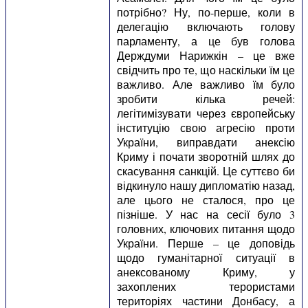
потрібно? Ну, по-перше, коли в
делегацію включають голову
парламенту, а це був голова
Держдуми Нарижкін – це вже
свідчить про те, що наскільки їм це
важливо. Але важливо їм було
зробити кілька речей:
легітимізувати через європейську
інституцію свою агресію проти
України, виправдати анексію
Криму і почати зворотній шлях до
скасування санкцій. Це суттєво би
відкинуло нашу дипломатію назад,
але цього не сталося, про це
пізніше. У нас на сесії було 3
головних, ключових питання щодо
України. Перше – це доповідь
щодо гуманітарної ситуації в
анексованому Криму, у
захоплених терористами
територіях частини Донбасу, а