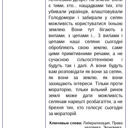
є тими, хто... нащадками тих, хто
убивали українців, влаштовували
Голодомори і забирали у селян
можливість користуватися їхньою
землею. Вони тут бігають з
вилами, з цепами і... З вилами і
цепами наші селяни сьогодні
обробляють свою землю, саме
цими примітивними речами, а не
сучасною сільгосптехнікою і
будуть так і далі. А вони будуть
вам розповідати як вони за селян,
як вони за землю, як вони
захищають інтереси. Тільки проти
мораторію, тільки вільний ринок
землі може дати можливість
селянам нарешті розбагатіти, а не
брехня тих, хто голосує сьогодні
за мораторій.
Ключевые слова:
Либерализация
,
Права
человека
,
Экономика
.