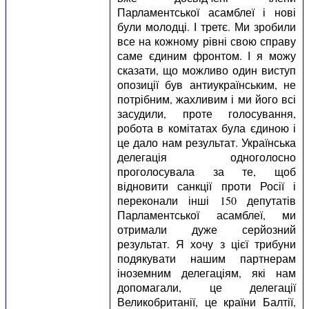
Парламентської асамблеї і нові
були молодці. І третє. Ми зробили
все на кожному рівні свою справу
саме єдиним фронтом. І я можу
сказати, що можливо один виступ
опозиції був антиукраїнським, не
потрібним, жахливим і ми його всі
засудили, проте голосування,
робота в комітатах була єдиною і
це дало нам результат. Українська
делегація одноголосно
проголосувала за те, щоб
відновити санкції проти Росії і
переконали інші 150 депутатів
Парламентської асамблеї, ми
отримали дуже серйозний
результат. Я хочу з цієї трибуни
подякувати нашим партнерам
іноземним делегаціям, які нам
допомагали, це делегації
Великобританії, це країни Балтії,