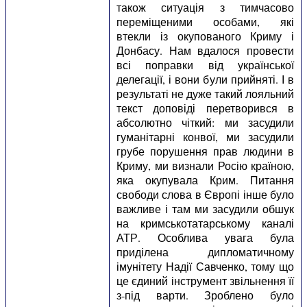
також ситуація з тимчасово
переміщеними особами, які
втекли із окупованого Криму і
Донбасу. Нам вдалося провести
всі поправки від української
делегації, і вони були прийняті. І в
результаті не дуже такий лояльний
текст доповіді перетворився в
абсолютно чіткий: ми засудили
гуманітарні конвої, ми засудили
грубе порушення прав людини в
Криму, ми визнали Росію країною,
яка окупувала Крим. Питання
свободи слова в Європі інше було
важливе і там ми засудили обшук
на кримськотатарському каналі
АТР. Особлива увага була
приділена дипломатичному
імунітету Надії Савченко, тому що
це єдиний інструмент звільнення її
з-під варти. Зроблено було