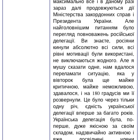
максимально все і в даному разі
зараз далі продовжуються дії
Міністерства закордонних справ і
Президента України. Але
найголовнішим питанням було
перегляд повноважень російської
делегації. Ви знаєте, росіяни
кинули абсолютно всі сили, всі
рівні мотивації були використані,
не виключаються жодного. Але я
мушу сказати одне, нам вдалося
переламати ситуацію, яка у
вівторок була ще майже
критичною, майже неможливою,
здавалося, і на 180 градусів ми її
розвернули. Це було через тільки
одну річ, єдність української
делегації вперше за багато років.
Українська делегація була, по-
перше, дуже якісною за своїм
складом, надзвичайно активною і
вже досвідчені члени