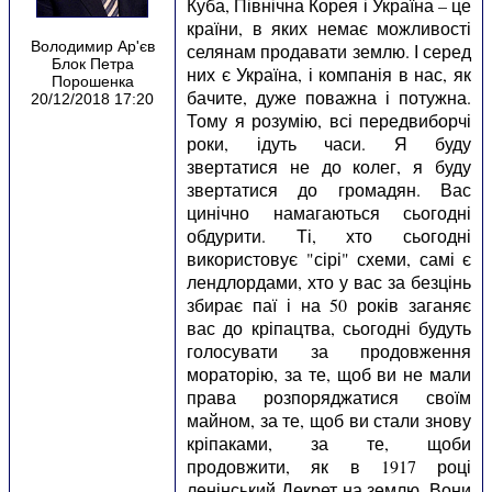
Куба, Північна Корея і Україна – це
країни, в яких немає можливості
Володимир Ар'єв
селянам продавати землю. І серед
Блок Петра
них є Україна, і компанія в нас, як
Порошенка
бачите, дуже поважна і потужна.
20/12/2018 17:20
Тому я розумію, всі передвиборчі
роки, ідуть часи. Я буду
звертатися не до колег, я буду
звертатися до громадян. Вас
цинічно намагаються сьогодні
обдурити. Ті, хто сьогодні
використовує "сірі" схеми, самі є
лендлордами, хто у вас за безцінь
збирає паї і на 50 років заганяє
вас до кріпацтва, сьогодні будуть
голосувати за продовження
мораторію, за те, щоб ви не мали
права розпоряджатися своїм
майном, за те, щоб ви стали знову
кріпаками, за те, щоби
продовжити, як в 1917 році
ленінський Декрет на землю. Вони