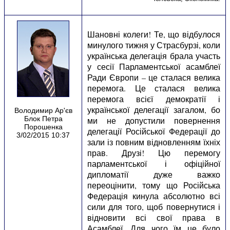
Шановні колеги! Те, що відбулося
минулого тижня у Страсбурзі, коли
українська делегація брала участь
у сесії Парламентської асамблеї
Ради Європи – це сталася велика
перемога. Це сталася велика
перемога всієї демократії і
української делегації загалом, бо
Володимир Ар'єв
Блок Петра
ми не допустили повернення
Порошенка
делегації Російської Федерації до
3/02/2015 10:37
зали із повним відновленням їхніх
прав. Друзі! Цю перемогу
парламентської і офіційної
дипломатії дуже важко
переоцінити, тому що Російська
Федерація кинула абсолютно всі
сили для того, щоб повернутися і
відновити всі свої права в
Асамблеї. Для чого їм це було