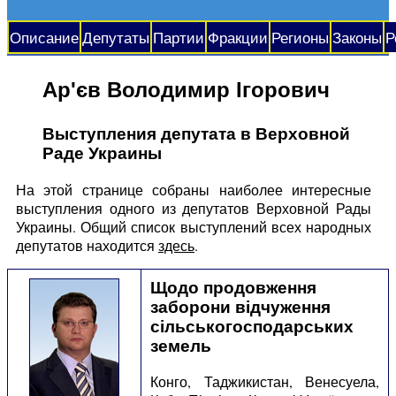
Описание
Депутаты
Партии
Фракции
Регионы
Законы
Р
Ар'єв Володимир Ігорович
Выступления депутата в Верховной
Раде Украины
На этой странице собраны наиболее интересные
выступления одного из депутатов Верховной Рады
Украины. Общий список выступлений всех народных
депутатов находится
здесь
.
Щодо продовження
заборони відчуження
сільськогосподарських
земель
Конго, Таджикистан, Венесуела,