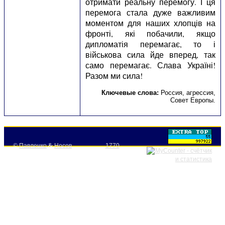
отримати реальну перемогу. І ця
перемога стала дуже важливим
моментом для наших хлопців на
фронті, які побачили, якщо
дипломатія перемагає, то і
військова сила йде вперед, так
само перемагає. Слава Україні!
Разом ми сила!
Ключевые слова:
Россия
,
агрессия
,
Совет Европы
.
©
Павленко
&
Носов
1770