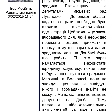
року необхідно було зрадників, які
зрадили Батьківщину і є
Ігор Мосійчук
депутатами місцевих рад
Радикальна партія
Луганської і Донецької області
3/02/2015 16:54
кидати за грати, необхідно було
вводити військово-цивільні
адміністрації. Цей закон – це закон
вчорашнього дня, який необхідно
приймати негайно, приймати в
цілому, тому що зараз ми даємо
зрадникам далі на Донбасі будь-
що робити. Ті, хто зараз
намагається використати
юридичну казуїстику, нехай вони
поїдуть і поспілкуються з радами в
Мар'янці, в Волновасі, вони не
знайдуть цих рад, не знайдуть
нікого і громадяни знайти не
можуть. Ми вакханалію не можемо
допускати на Донбасі. Тому
введення військово-цивільних
адміністрацій на часі і наша