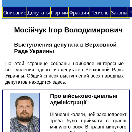
Описание
Депутаты
Партии
Фракции
Регионы
Законы
Р
Мосійчук Ігор Володимирович
Выступления депутата в Верховной
Раде Украины
На этой странице собраны наиболее интересные
выступления одного из депутатов Верховной Рады
Украины. Общий список выступлений всех народных
депутатов находится
здесь
.
Про військово-цивільні
адміністрації
Шановні колеги, цей законопроект
треба було приймати в травні
минулого року. В травні минулого