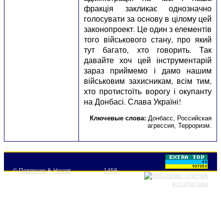
фракція закликає однозначно
голосувати за основу в цілому цей
законопроект. Це один з елементів
того військового стану, про який
тут багато, хто говорить. Так
давайте хоч цей інструментарій
зараз приймемо і дамо нашим
військовим захисникам, всім тим,
хто протистоїть ворогу і окупанту
на Донбасі. Слава Україні!
Ключевые слова:
Донбасс
,
Российская
агрессия
,
Терроризм
.
©
Павленко
&
Носов
1458