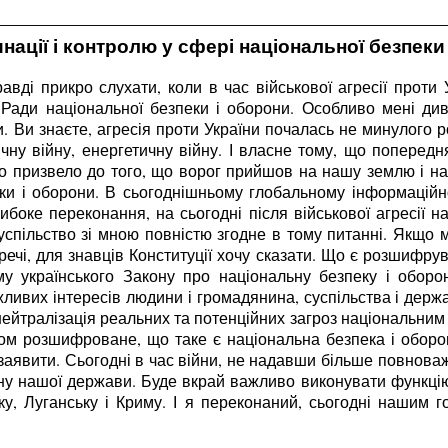
ції і контролю у сфері національної безпеки
авді прикро слухати, коли в час військової агресії прот
Ради національної безпеки і оборони. Особливо мені див
. Ви знаєте, агресія проти України почалась не минулого ро
ічну війну, енергетичну війну. І власне тому, що поперед
но призвело до того, що ворог прийшов на нашу землю і на
ки і оборони. В сьогоднішньому глобальному інформаційно
ибоке переконання, на сьогодні після військової агресії 
суспільство зі мною повністю згодне в тому питанні. Якщо 
речі, для знавців Конституції хочу сказати. Що є розшифру
у українського Закону про національну безпеку і оборо
ливих інтересів людини і громадянина, суспільства і держа
нейтралізація реальних та потенційних загроз національним
ом розшифроване, що таке є національна безпека і оборона
аявити. Сьогодні в час війни, не надавши більше повноваже
ону нашої держави. Буде вкрай важливо виконувати функці
у, Луганську і Криму. І я переконаний, сьогодні нашим г