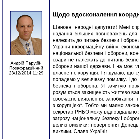
Щодо вдосконалення координа
Шановні народні депутати! Мені спр
надання більших повноважень для 
належить до питань безпеки і оброни
України інформаційну війну, економ
національної безпеки і оборони, во
свари не належать до питань безпе
Андрій Парубій
оборони нашої держави. І на моє гл
Позафракційний
власне і є корупція. І я думаю, що 
23/12/2014 11:29
попадемо у величезну помилку. І до 
безпека і оборона. Я зачитую норм
розуміється захищеність життєво важ
своєчасне виявлення, запобігання і 
з корупцією". Тобто ми маємо закон
секретар РНБО можу відповідально з
загрозу національну безпеку і обор
великі виклики: повернення Донецьк
виклики. Слава Україні!