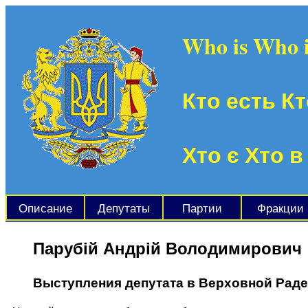
Who is Who 
Кто есть Кт
Хто є Хто в
Описание
Депутаты
Партии
Фракции
Парубій Андрій Володимирович
Выступления депутата в Верховной Рад