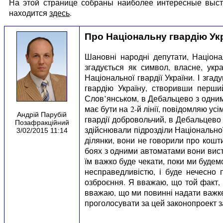
На этой странице собраны наиболее интересные выст
находится
здесь
.
Про Національну гвардію Ук
Шановні народні депутати, Націона
згадується як символ, власне, укр
Національної гвардії України. І зг
гвардію Україну, створивши перший
Слов’янськом, в Дебальцево з одними
має бути на 2-й лінії, повідомляю усі
Андрій Парубій
гвардії добровольчий, в Дебальцево 
Позафракційний
здійснювали підрозділи Національної 
3/02/2015 11:14
ділянки, вони не говорили про кош
боях з одними автоматами вони вист
їм важко буде чекати, поки ми будем
несправедливістю, і буде нечесно 
озброєння. Я вважаю, що той факт,
вважаю, що ми повинні надати важке о
проголосувати за цей законопроект за