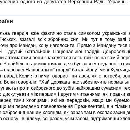
упления одного из депутатов Верховной Рады Украины.
раїни
льна гвардія вже фактично стала символом української зв
аїнських, взагалі всіх збройних сил. Ми тут в тому за
адуючи про Майдан, хочу наголосити. Прямо з Майдану тис
 і другий батальйони Національної гвардії. Добровольці
 автоматами вони знаходяться весь той час на самій перед
м. В найбільш гарячих точках, де я був зовсім недавно і з н
– підрозділ Національної гвардії батальйону імені Кульчиць
гвардії. Коли я з ними говорив і питався, які є потреби, в
ти. Вони говорили: "Хай держава нас забезпечить нормаль
упають проти озброєного до зубів найкращим сучасним техн
о дискутувати між першим і другим читаннями, які правки в
перед тими хлопцями, які на передовій, якщо ми будемо
 що ми передаємо повноваження Президентові, він тільки 
зброєння нашим хлопцям, які зараз там в окопах захищають і
 основу і в цілому, всі разом, усім залом, підтримавши хлоп