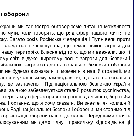
 і оборони
и України ми так гостро обговорюємо питання можливості
но чути, коли говорять, що ряд сфер нашого життя не
ку. Багато років Російська Федерація і Путін вели проти
ня влада нас переконувала, що немає ніякої загрози для
 нашу територію. Власне від того, що ми вважали, що ті
му світі в дуже широкому полі є загрози для безпеки і
найбільшою загрозою для національної безпеки і оборони
ми не будемо визначати ці моменти в нашій стратегії, ми
вання в українському законодавстві, що таке національна
ну, де зазначено: "Під національною безпекою України
ви, за якою забезпечується сталий розвиток суспільства,
 інтересам у сферах правоохоронної діяльності, боротьби
. І останнє, що я хочу сказати. Ви знаєте, як колишній
нь Раді національної безпеки і оборони, ми ставимо під
ю організації оборони нашої держави. Перед нами стоять
олосуванням ми дамо гідну і правильну відповідь на ці