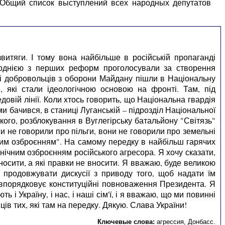
 Общий список выступлений всех народных депутатов
итяги. І тому вона найбільше в російській пропаганді
лі однією з перших реформ проголосували за створення
ячі добровольців з оборони Майдану пішли в Національну
, які стали ідеологічною основою на фронті. Там, під
овій лінії. Коли хтось говорить, що Національна гвардія
ими бачився, в станиці Луганській – підрозділ Національної
кого, розблокування в Вуглегірську батальйону "Світязь"
они не говорили про пільги, вони не говорили про земельні
ним озброєнням". На самому передку в найбільш гарячих
ічним озброєнням російського агресора. Я хочу сказати,
носити, а які правки не вносити. Я вважаю, буде великою
 продовжувати дискусії з приводу того, щоб надати їм
впорядковує конституційні повноваження Президента. Я
 Україну, і нас, і наші сім'ї, і я вважаю, що ми повинні
ців тих, які там на передку. Дякую. Слава України!
Ключевые слова:
агрессия
,
Донбасс
.